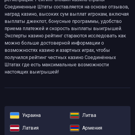
Соединенные Штаты составляется на основе отзывов,
наград казино, высоких сум выплат игрокам, включая
выплаты джекпот, бонусные программы, удобство
приема платежей и скорость выплаты выигрышей.
Эксперты казино рейтинг стараются исследовать как
можно больше достоверной информации о
возможностях казино и азартных играх, чтобы
получился рейтинг честных казино Соединённых
Штатах где есть максимальные возможности
настоящих выигрышей!
Украина
Литва
Латвия
Армения