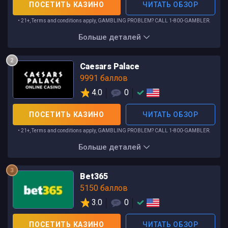
ПОСЕТИТЬ КАЗИНО
ЧИТАТЬ ОБЗОР
• 21+, Terms and conditions apply, GAMBLING PROBLEM? CALL 1-800-GAMBLER.
Больше деталей
Caesars Palace
9991 баллов
4.0
0
ПОСЕТИТЬ КАЗИНО
ЧИТАТЬ ОБЗОР
• 21+, Terms and conditions apply, GAMBLING PROBLEM? CALL 1-800-GAMBLER.
Больше деталей
Bet365
5150 баллов
3.0
0
ПОСЕТИТЬ КАЗИНО
ЧИТАТЬ ОБЗОР