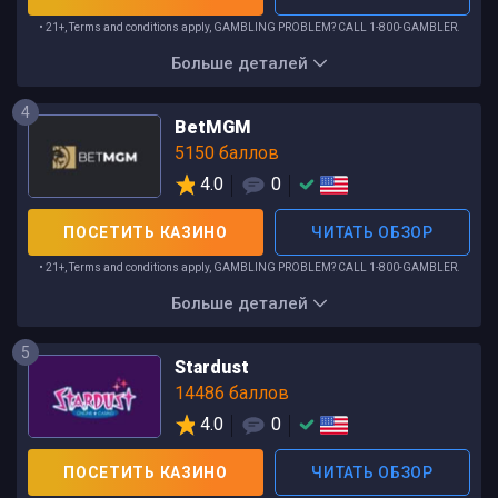
• 21+, Terms and conditions apply, GAMBLING PROBLEM? CALL 1-800-GAMBLER.
Больше деталей
4
BetMGM
5150 баллов
4.0
0
ПОСЕТИТЬ КАЗИНО
ЧИТАТЬ ОБЗОР
• 21+, Terms and conditions apply, GAMBLING PROBLEM? CALL 1-800-GAMBLER.
Больше деталей
5
Stardust
14486 баллов
4.0
0
ПОСЕТИТЬ КАЗИНО
ЧИТАТЬ ОБЗОР