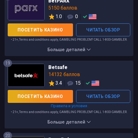
betPARX
5150 баллов
1.0
0
ПОСЕТИТЬ КАЗИНО
ЧИТАТЬ ОБЗОР
• 21+, Terms and conditions apply, GAMBLING PROBLEM? CALL 1-800-GAMBLER.
Больше деталей
19
Betsafe
14132 баллов
3.4
15
ПОСЕТИТЬ КАЗИНО
ЧИТАТЬ ОБЗОР
Правила и условия
• 21+, Terms and conditions apply, GAMBLING PROBLEM? CALL 1-800-GAMBLER.
Больше деталей
20