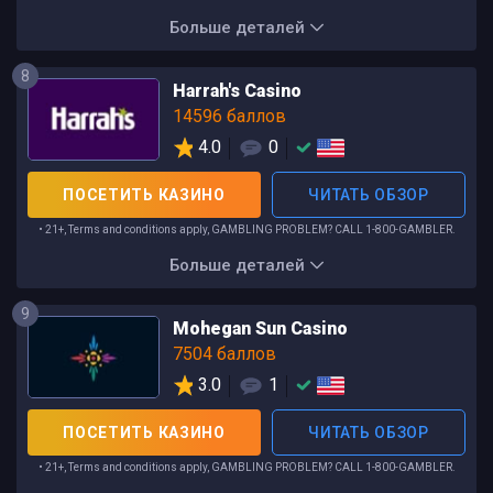
Больше деталей
8
Harrah's Casino
14596 баллов
4.0
0
ПОСЕТИТЬ КАЗИНО
ЧИТАТЬ ОБЗОР
• 21+, Terms and conditions apply, GAMBLING PROBLEM? CALL 1-800-GAMBLER.
Больше деталей
9
Mohegan Sun Casino
7504 баллов
3.0
1
ПОСЕТИТЬ КАЗИНО
ЧИТАТЬ ОБЗОР
• 21+, Terms and conditions apply, GAMBLING PROBLEM? CALL 1-800-GAMBLER.