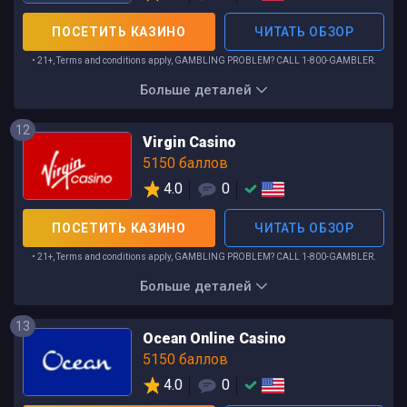
ПОСЕТИТЬ КАЗИНО
ЧИТАТЬ ОБЗОР
• 21+, Terms and conditions apply, GAMBLING PROBLEM? CALL 1-800-GAMBLER.
Больше деталей
12
Virgin Casino
5150 баллов
4.0
0
ПОСЕТИТЬ КАЗИНО
ЧИТАТЬ ОБЗОР
• 21+, Terms and conditions apply, GAMBLING PROBLEM? CALL 1-800-GAMBLER.
Больше деталей
13
Ocean Online Casino
5150 баллов
4.0
0