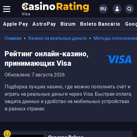
RU
Visa
Apple Pay
AstroPay
Bizum
Boleto Bancário
Goog
Главная
Казино на реальные деньги
Методы пополнени
Рейтинг онлайн-казино,
принимающих Visa
Обновлено 7 августа 2026
Подборка лучших казино, где можно пополнить счёт и
играть на реальные деньги через Visa. Быстрая оплата,
защита данных и удобство на мобильных устройствах
в разных странах.