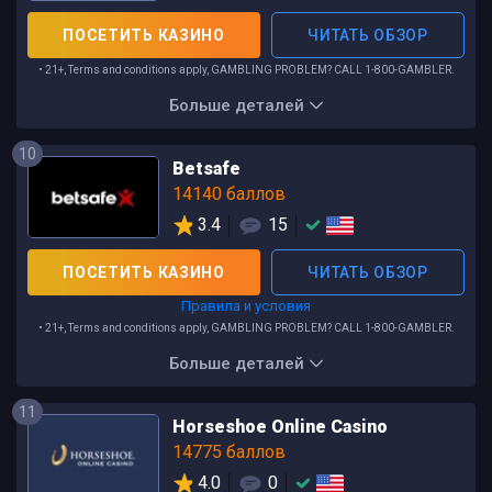
ПОСЕТИТЬ КАЗИНО
ЧИТАТЬ ОБЗОР
• 21+, Terms and conditions apply, GAMBLING PROBLEM? CALL 1-800-GAMBLER.
Больше деталей
10
Betsafe
14140 баллов
3.4
15
ПОСЕТИТЬ КАЗИНО
ЧИТАТЬ ОБЗОР
Правила и условия
• 21+, Terms and conditions apply, GAMBLING PROBLEM? CALL 1-800-GAMBLER.
Больше деталей
11
Horseshoe Online Casino
14775 баллов
4.0
0