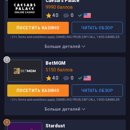
Caesars Palace
9990 баллов
4.0
0
ПОСЕТИТЬ КАЗИНО
ЧИТАТЬ ОБЗОР
• 21+, Terms and conditions apply, GAMBLING PROBLEM? CALL 1-800-GAMBLER.
Больше деталей
BetMGM
5150 баллов
4.0
0
ПОСЕТИТЬ КАЗИНО
ЧИТАТЬ ОБЗОР
• 21+, Terms and conditions apply, GAMBLING PROBLEM? CALL 1-800-GAMBLER.
Больше деталей
Stardust