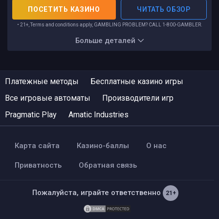
ПОСЕТИТЬ КАЗИНО
ЧИТАТЬ ОБЗОР
• 21+, Terms and conditions apply, GAMBLING PROBLEM? CALL 1-800-GAMBLER.
Больше деталей
Платежные методы
Бесплатные казино игры
Все игровые автоматы
Производители игр
Pragmatic Play
Amatic Industries
Карта сайта
Казино-баллы
О нас
Приватность
Обратная связь
Пожалуйста, играйте ответственно
21+