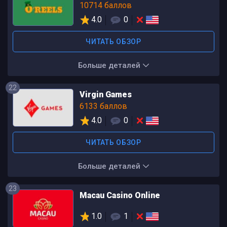
10714 баллов
4.0
0
ЧИТАТЬ ОБЗОР
Больше деталей
22
Virgin Games
6133 баллов
4.0
0
ЧИТАТЬ ОБЗОР
Больше деталей
23
Macau Casino Online
1.0
1