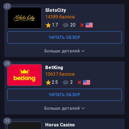
37
SlotsCity
14389 баллов
1.7
20
ЧИТАТЬ ОБЗОР
Больше деталей
38
BetKing
10637 баллов
2.5
2
ЧИТАТЬ ОБЗОР
Больше деталей
39
Horus Casino