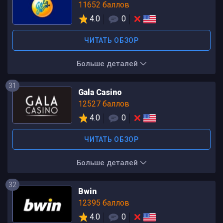
11652 баллов
4.0
0
ЧИТАТЬ ОБЗОР
Больше деталей
31
Gala Casino
12527 баллов
4.0
0
ЧИТАТЬ ОБЗОР
Больше деталей
32
Bwin
12395 баллов
4.0
0