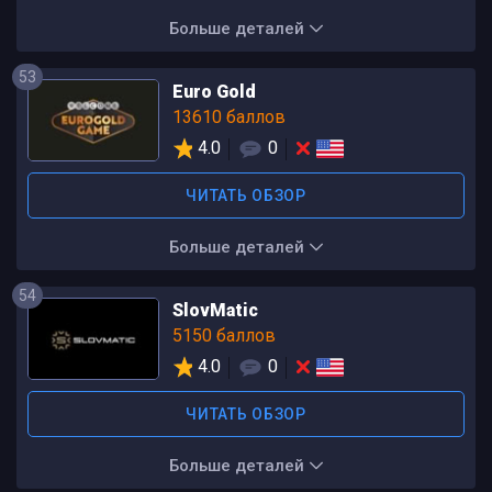
Больше деталей
53
Euro Gold
13610 баллов
4.0
0
ЧИТАТЬ ОБЗОР
Больше деталей
54
SlovMatic
5150 баллов
4.0
0
ЧИТАТЬ ОБЗОР
Больше деталей