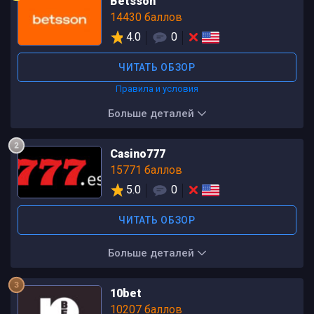
Betsson
14430 баллов
4.0
0
ЧИТАТЬ ОБЗОР
Правила и условия
Больше деталей
Casino777
15771 баллов
5.0
0
ЧИТАТЬ ОБЗОР
Больше деталей
10bet
10207 баллов