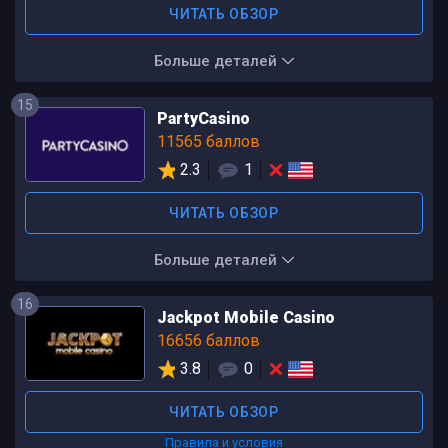
ЧИТАТЬ ОБЗОР
Больше деталей
15
PartyCasino
11565 баллов
2.3
1
ЧИТАТЬ ОБЗОР
Больше деталей
16
Jackpot Mobile Casino
16656 баллов
3.8
0
ЧИТАТЬ ОБЗОР
Правила и условия