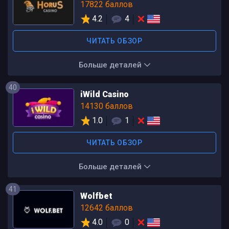
17822 баллов
4.2
4
ЧИТАТЬ ОБЗОР
Больше деталей
40
iWild Casino
14130 баллов
1.0
1
ЧИТАТЬ ОБЗОР
Больше деталей
41
Wolfbet
12642 баллов
4.0
0