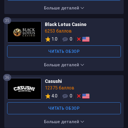
Больше деталей
35
Black Lotus Casino
6253 баллов
1.0
0
ЧИТАТЬ ОБЗОР
Больше деталей
36
Casushi
12375 баллов
4.0
0
ЧИТАТЬ ОБЗОР
Больше деталей