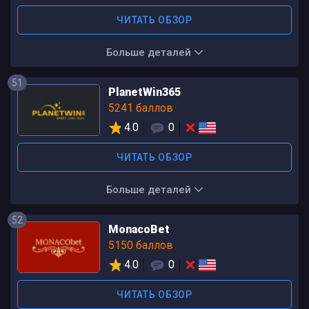
ЧИТАТЬ ОБЗОР
Больше деталей
51
PlanetWin365
5241 баллов
4.0
0
ЧИТАТЬ ОБЗОР
Больше деталей
52
MonacoBet
5150 баллов
4.0
0
ЧИТАТЬ ОБЗОР