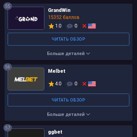
55
GrandWin
15352 баллов
1.0
0
ЧИТАТЬ ОБЗОР
Больше деталей
56
Melbet
4.0
0
ЧИТАТЬ ОБЗОР
Больше деталей
57
ggbet