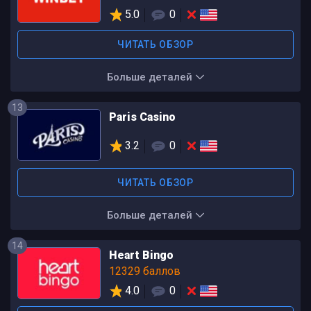
5.0
0
ЧИТАТЬ ОБЗОР
Больше деталей
13
Paris Casino
3.2
0
ЧИТАТЬ ОБЗОР
Больше деталей
14
Heart Bingo
12329 баллов
4.0
0