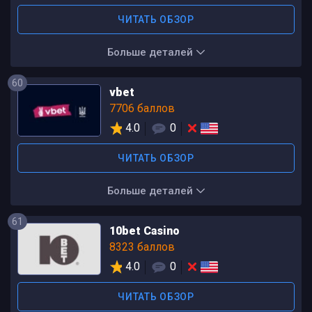
ЧИТАТЬ ОБЗОР
Больше деталей
60
vbet
7706 баллов
4.0
0
ЧИТАТЬ ОБЗОР
Больше деталей
61
10bet Casino
8323 баллов
4.0
0
ЧИТАТЬ ОБЗОР