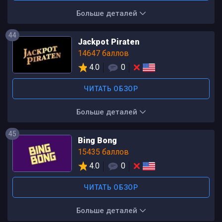
Больше деталей
44
Jackpot Piraten
14647 баллов
4.0
0
ЧИТАТЬ ОБЗОР
Больше деталей
45
Bing Bong
15435 баллов
4.0
0
ЧИТАТЬ ОБЗОР
Больше деталей