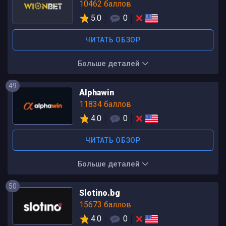
10462 баллов
5.0
0
ЧИТАТЬ ОБЗОР
Больше деталей
49
Alphawin
11834 баллов
4.0
0
ЧИТАТЬ ОБЗОР
Больше деталей
50
Slotino.bg
15673 баллов
4.0
0