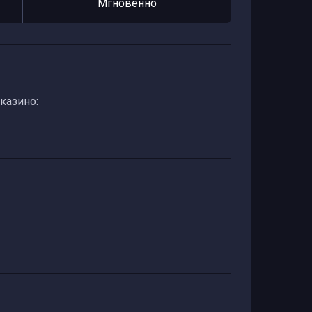
Мгновенно
казино: