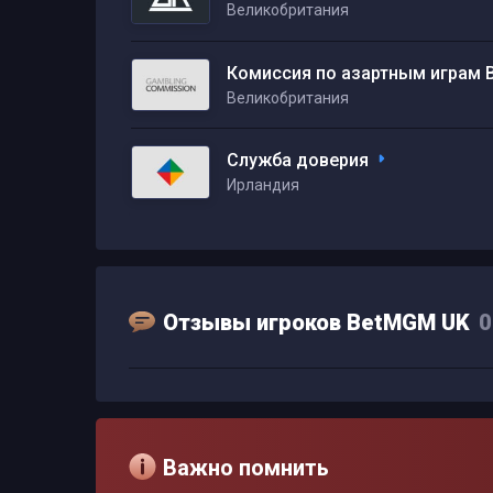
Великобритания
Комиссия по азартным играм 
Великобритания
Служба доверия
Ирландия
Отзывы игроков BetMGM UK
0
Важно помнить