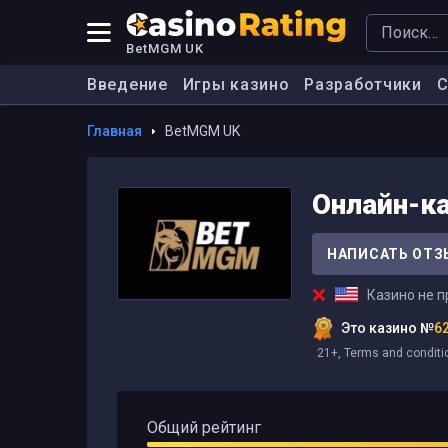
BetMGM UK
Введение
Игры казино
Разработчики
С
Главная
BetMGM UK
Онлайн-к
НАПИСАТЬ ОТЗ
Казино не п
Это казино №
6
21+, Terms and condit
Общий рейтинг