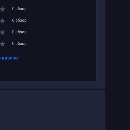
0 обзор
0 обзор
0 обзор
0 обзор
о казино