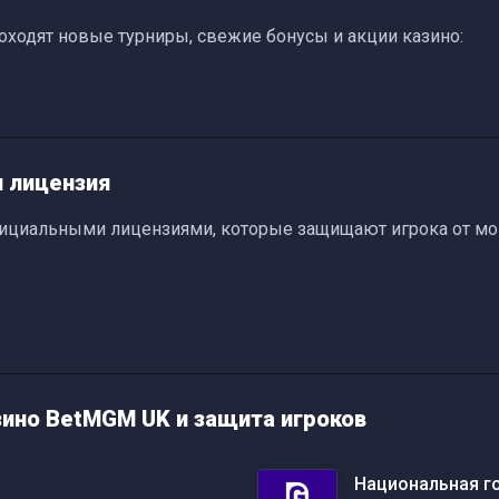
оходят новые турниры, свежие бонусы и акции казино:
я лицензия
фициальными лицензиями, которые защищают игрока от мо
ино BetMGM UK и защита игроков