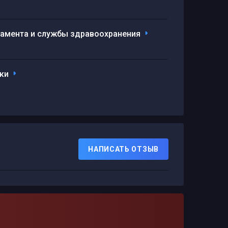
амента и службы здравоохранения
ки
НАПИСАТЬ ОТЗЫВ