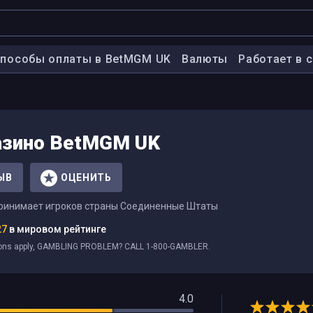
пособы оплаты в BetMGM UK
Валюты
Работает в 
азино BetMGM UK
ЫВ
ОЦЕНИТЬ
ринимает игроков страны Соединенные Штаты
27
в мировом рейтинге
ions apply, GAMBLING PROBLEM? CALL 1-800-GAMBLER.
4.0