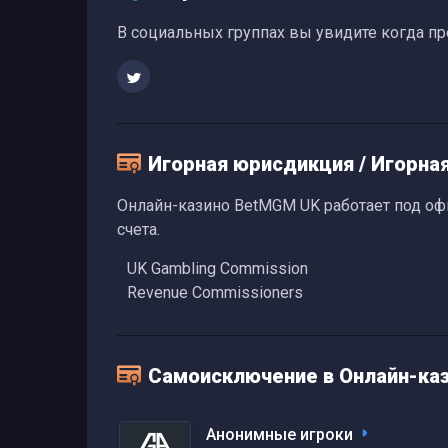
В социальных группах вы увидите когда пр
Игорная юрисдикция / Игорна
Онлайн-казино BetMGM UK работает под о
счета.
UK Gambling Commission
Revenue Commissioners
Самоисключение в Онлайн-каз
Анонимные игроки