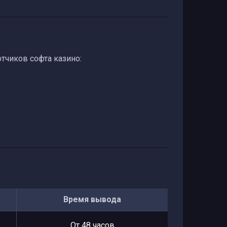
тчиков софта казино:
Время вывода
От 48 часов