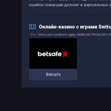
ошибок совершая депозит в виртуальных к
Онлайн-казино с играми Switc
• 21+, Terms and conditions apply, GAMBLING PROBLEM? C
Betsafe