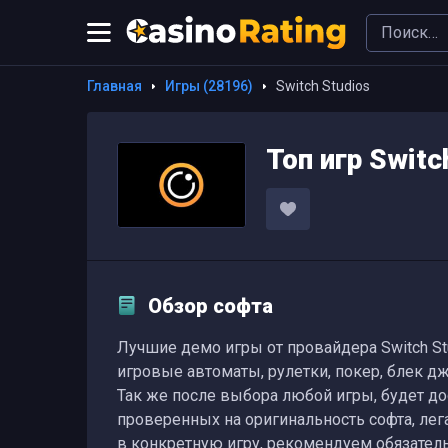
Главная
Игры (28196)
Switch Studios
Топ игр Switc
Обзор софта
Лучшие демо игры от провайдера Switch St
игровые автоматы, рулетки, покер, блек дже
Так же после выбора любой игры, будет до
проверенных на оригинальность софта, ле
в конкретную игру, рекомендуем обязатель