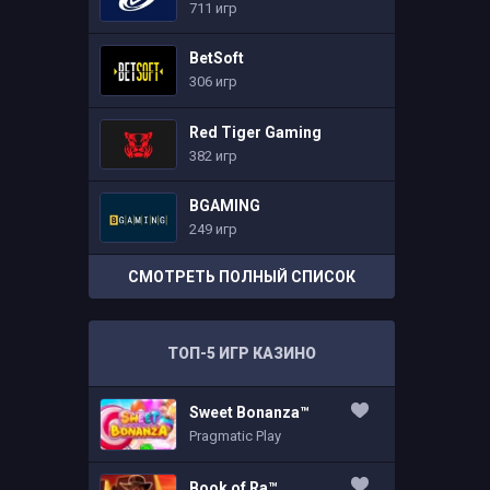
711 игр
BetSoft
306 игр
Red Tiger Gaming
382 игр
BGAMING
249 игр
СМОТРЕТЬ ПОЛНЫЙ СПИСОК
ТОП-5 ИГР КАЗИНО
Sweet Bonanza™
Pragmatic Play
Book of Ra™