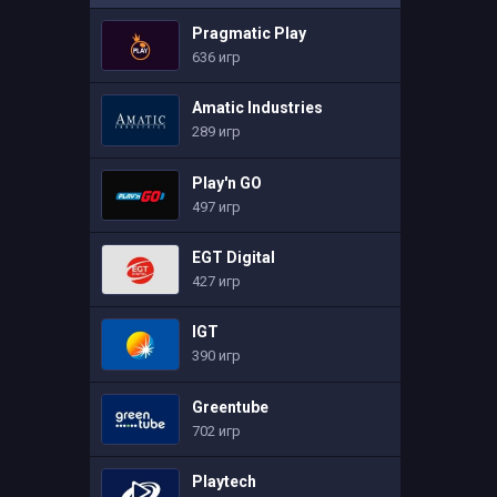
Pragmatic Play
636 игр
Amatic Industries
289 игр
Play'n GO
497 игр
EGT Digital
427 игр
IGT
390 игр
Greentube
702 игр
Playtech