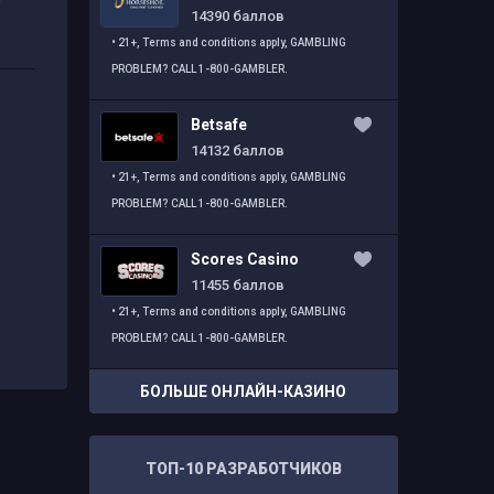
14390 баллов
• 21+, Terms and conditions apply, GAMBLING
PROBLEM? CALL 1-800-GAMBLER.
Betsafe
14132 баллов
• 21+, Terms and conditions apply, GAMBLING
PROBLEM? CALL 1-800-GAMBLER.
Scores Casino
11455 баллов
• 21+, Terms and conditions apply, GAMBLING
PROBLEM? CALL 1-800-GAMBLER.
БОЛЬШЕ ОНЛАЙН-КАЗИНО
ТОП-10 РАЗРАБОТЧИКОВ