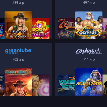
289 игр
497 игр
702 игр
711 игр