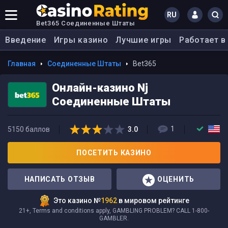
RU
Bet365 Соединенные Штаты
Введение
Игры казино
Лучшие игры
Работает в
Главная
Соединенные Штаты
Bet365
Онлайн-казино Nj
Соединенные Штаты
1
3.0
5150 баллов
ПОСЕТИТЬ КАЗИНО
НАПИСАТЬ ОТЗЫВ
ОЦЕНИТЬ
Это казино №
1962
в мировом рейтинге
21+, Terms and conditions apply, GAMBLING PROBLEM? CALL 1-800-
GAMBLER.