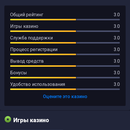
Общий рейтинг
3.0
Игры казино
3.0
Служба поддержки
3.0
Процесс регистрации
3.0
Вывод средств
3.0
Бонусы
3.0
Удобство использования
3.0
Оцените это казино
Игры казино