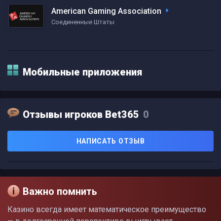
American Gaming Association
Соединенные Штаты
Мобильные приложения
Отзывы игроков Bet365
0
НАПИСАТЬ ОТЗЫВ
Важно помнить
Казино всегда имеет математическое преимущество