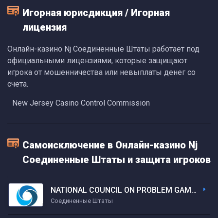
Игорная юрисдикция / Игорная
лицензия
Онлайн-казино Nj Соединенные Штаты работает под
официальными лицензиями, которые защищают
игрока от мошенничества или невыплаты денег со
счета.
New Jersey Casino Control Commission
Самоисключение в Онлайн-казино Nj
Соединенные Штаты и защита игроков
NATIONAL COUNCIL ON PROBLEM GAMBLING
Соединенные Штаты