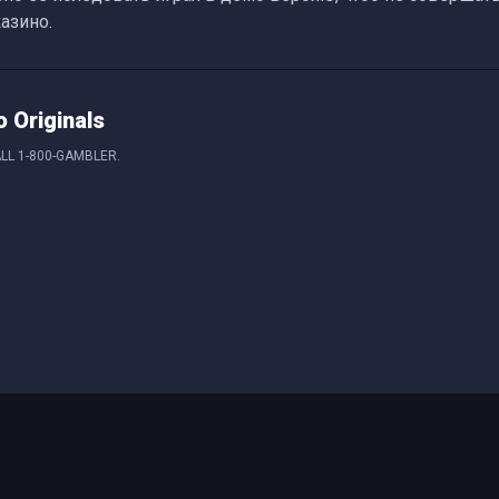
азино.
 Originals
ALL 1-800-GAMBLER.