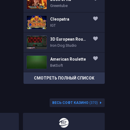
Greentube
Cleopatra
IGT
3D European Roulette
Iron Dog Studio
American Roulette
BetSoft
СМОТРЕТЬ ПОЛНЫЙ СПИСОК
ВЕСЬ СОФТ КАЗИНО
(370)