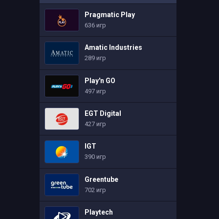
Pragmatic Play
636 игр
Amatic Industries
289 игр
Play'n GO
497 игр
EGT Digital
427 игр
IGT
390 игр
Greentube
702 игр
Playtech