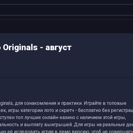
 Originals - август
ginals, для ознакомления и практики. Играйте в топовые
к, игры категории лото и скретч - бесплатно без регистрац
ступен топ лучших онлайн-казино с наличием этой игры,
гальность и выплату выигрышей. Для игры на реальные де
но её иследовать играя в демо версию, чтоб не совершат