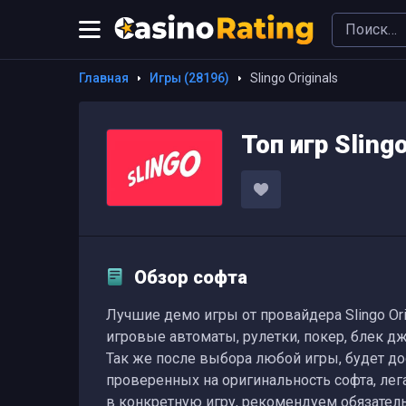
Главная
Игры (28196)
Slingo Originals
Топ игр Slingo
Обзор софта
Лучшие демо игры от провайдера Slingo Ori
игровые автоматы, рулетки, покер, блек дже
Так же после выбора любой игры, будет до
проверенных на оригинальность софта, ле
в конкретную игру, рекомендуем обязатель