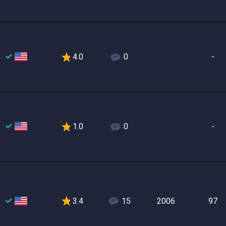
4.0
0
1.0
0
3.4
15
2006
97