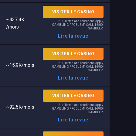
VISITER LE CASINO
~
437.4K
• 21+, Terms and conditions apply,
GAMBLING PROBLEM? CALL 1-800-
/mois
GAMBLER.
Lire la revue
VISITER LE CASINO
• 21+, Terms and conditions apply,
~
15.9K
/mois
GAMBLING PROBLEM? CALL 1-800-
GAMBLER.
Lire la revue
VISITER LE CASINO
• 21+, Terms and conditions apply,
~
92.5K
/mois
GAMBLING PROBLEM? CALL 1-800-
GAMBLER.
Lire la revue