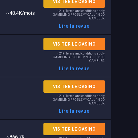
VISITER LE CASINO
• 21+, Terms and conditions apply,
~
40.4K
/mois
GAMBLING PROBLEM? CALL 1-800-
GAMBLER.
Lire la revue
VISITER LE CASINO
• 21+, Terms and conditions apply,
GAMBLING PROBLEM? CALL 1-800-
GAMBLER.
Lire la revue
VISITER LE CASINO
• 21+, Terms and conditions apply,
GAMBLING PROBLEM? CALL 1-800-
GAMBLER.
Lire la revue
VISITER LE CASINO
~
866.7K