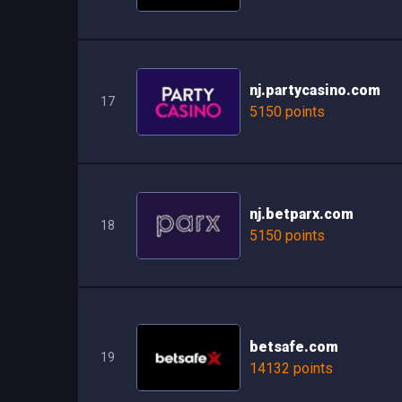
nj.partycasino.com
17
5150 points
nj.betparx.com
18
5150 points
betsafe.com
19
14132 points