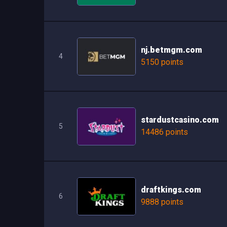
nj.betmgm.com
4
5150 points
stardustcasino.com
5
14486 points
draftkings.com
6
9888 points