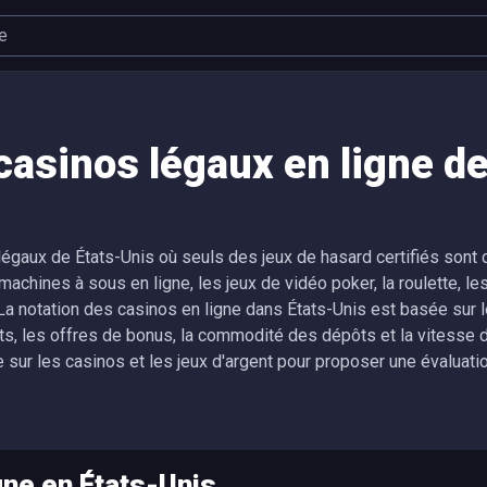
asinos légaux en ligne de
égaux de États-Unis où seuls des jeux de hasard certifiés sont di
machines à sous en ligne, les jeux de vidéo poker, la roulette, le
La notation des casinos en ligne dans États-Unis est basée sur l
ts, les offres de bonus, la commodité des dépôts et la vitesse d
e sur les casinos et les jeux d'argent pour proposer une évalua
ne en États-Unis