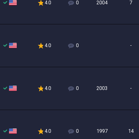
4.0
0
2004
7
4.0
0
4.0
0
2003
4.0
0
1997
14