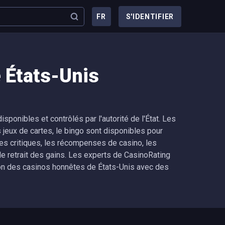
FR
S'IDENTIFIER
 États-Unis
sponibles et contrôlés par l'autorité de l'État. Les
s jeux de cartes, le bingo sont disponibles pour
es critiques, les récompenses de casino, les
e retrait des gains. Les experts de CasinoRating
tion des casinos honnêtes de États-Unis avec des