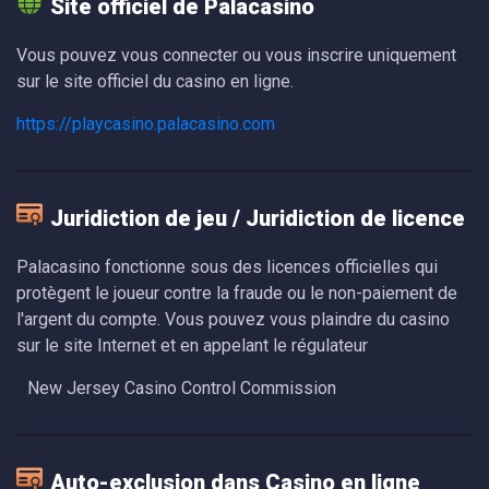
Site officiel de Palacasino
Vous pouvez vous connecter ou vous inscrire uniquement
sur le site officiel du casino en ligne.
https://playcasino.palacasino.com
Juridiction de jeu / Juridiction de licence
Palacasino fonctionne sous des licences officielles qui
protègent le joueur contre la fraude ou le non-paiement de
l'argent du compte. Vous pouvez vous plaindre du casino
sur le site Internet et en appelant le régulateur
New Jersey Casino Control Commission
Auto-exclusion dans Casino en ligne