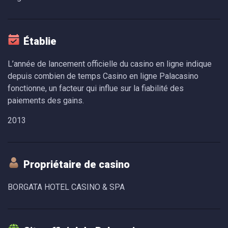
Établie
L’année de lancement officielle du casino en ligne indique
depuis combien de temps Casino en ligne Palacasino
fonctionne, un facteur qui influe sur la fiabilité des
paiements des gains.
2013
Propriétaire de casino
BORGATA HOTEL CASINO & SPA