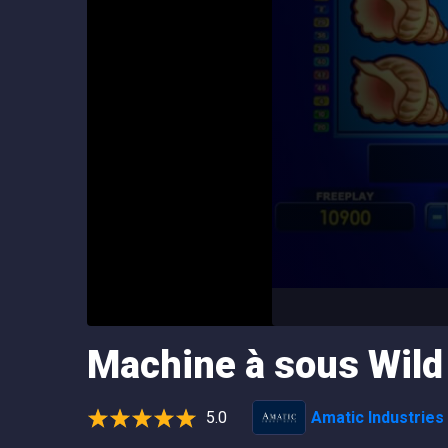
Machine à sous Wild
5.0
Amatic Industries