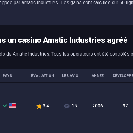
oppée par Amatic Industries . Les gains sont calculés sur 50 li
ns un casino Amatic Industries agréé
s de Amatic Industries. Tous les opérateurs ont été contrôlés pour
PAYS
ÉVALUATION
LES AVIS
ANNÉE
3.4
15
2006
97