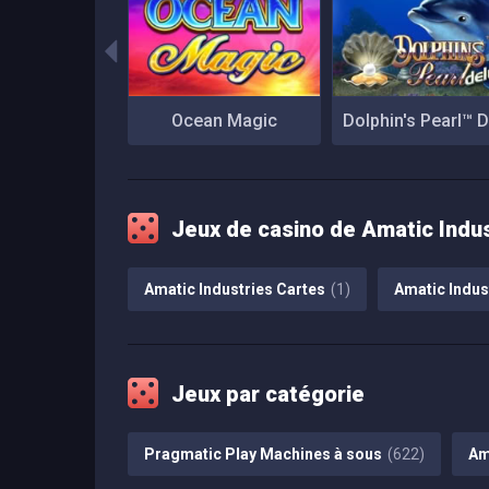
Ocean Magic
Jeux de casino de Amatic Indu
Amatic Industries Cartes
(1)
Amatic Indus
Jeux par catégorie
Pragmatic Play Machines à sous
(622)
Am