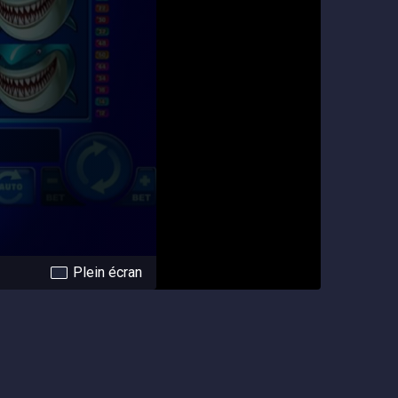
Plein écran