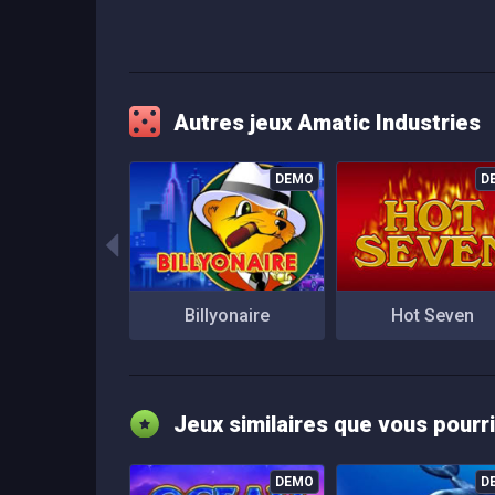
Autres jeux Amatic Industries
Billyonaire
Hot Seven
Jeux similaires que vous pourr