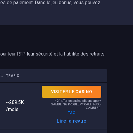
gnes de paiement. Dans le jeu bonus, vous pouvez
 leur RTP, leur sécurité et la fiabilité des retraits
DÉVELOPPEURS
TRAFIC
VISITER LE CASINO
• 21+, Terms and conditions apply,
~
289.5K
GAMBLING PROBLEM? CALL 1-800-
GAMBLER.
/mois
T&C
Lire la revue