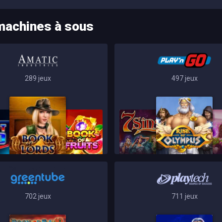
 machines à sous
289 jeux
497 jeux
702 jeux
711 jeux