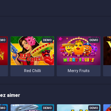
Red Chilli
Merry Fruits
iez aimer