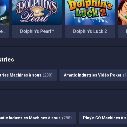
Dolphin's Pearl™ Deluxe
Dolphin's Pearl™
Dolphin's Luck 2
stries
tries Machines à sous
(288)
Amatic Industries Vidéo Poker
(1
atic Industries Machines à sous
(288)
Play'n GO Machines à 