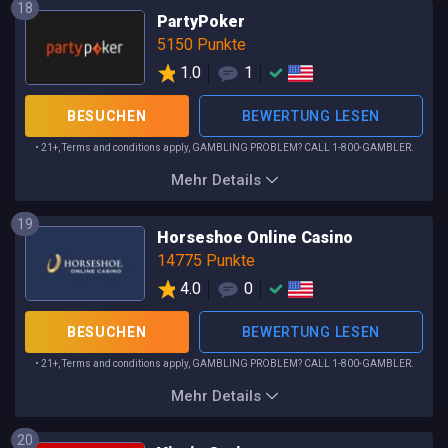
18
PartyPoker
5150 Punkte
1.0
1
BESUCHEN
BEWERTUNG LESEN
• 21+, Terms and conditions apply, GAMBLING PROBLEM? CALL 1-800-GAMBLER.
Mehr Details
19
Horseshoe Online Casino
14775 Punkte
4.0
0
BESUCHEN
BEWERTUNG LESEN
• 21+, Terms and conditions apply, GAMBLING PROBLEM? CALL 1-800-GAMBLER.
Mehr Details
20