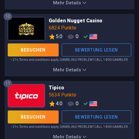
Mehr Details
10
Golden Nugget Casino
6824 Punkte
5.0
0
BESUCHEN
BEWERTUNG LESEN
• 21+, Terms and conditions apply, GAMBLING PROBLEM? CALL 1-800-GAMBLER.
Mehr Details
11
Tipico
5634 Punkte
4.0
0
BESUCHEN
BEWERTUNG LESEN
• 21+, Terms and conditions apply, GAMBLING PROBLEM? CALL 1-800-GAMBLER.
Mehr Details