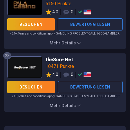
5150 Punkte
4.0
0
BESUCHEN
BEWERTUNG LESEN
• 21+, Terms and conditions apply, GAMBLING PROBLEM? CALL 1-800-GAMBLER.
Mehr Details
23
theSore Bet
10471 Punkte
4.0
0
BESUCHEN
BEWERTUNG LESEN
• 21+, Terms and conditions apply, GAMBLING PROBLEM? CALL 1-800-GAMBLER.
Mehr Details