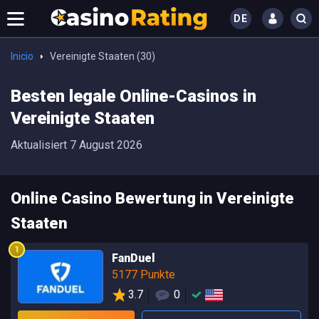
DE
Inicio
Vereinigte Staaten (30)
Besten legale Online-Casinos in
Vereinigte Staaten
Aktualisiert 7 August 2026
Online Casino Bewertung in Vereinigte
Staaten
FanDuel
5177 Punkte
3.7
0