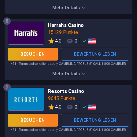
Mehr Details
8
Harrah's Casino
15129 Punkte
4.0
0
BESUCHEN
BEWERTUNG LESEN
• 21+, Terms and conditions apply, GAMBLING PROBLEM? CALL 1-800-GAMBLER.
Mehr Details
9
Resorts Casino
9645 Punkte
4.0
0
BESUCHEN
BEWERTUNG LESEN
• 21+, Terms and conditions apply, GAMBLING PROBLEM? CALL 1-800-GAMBLER.