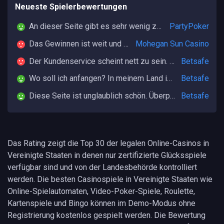
Neueste Spielerbewertungen
An dieser Seite gibt es sehr wenig zu mögen, die Karten sind manipuliert. der Teufel muss diese Firma leiten, weil täglich…
PartyPoker
Das Gewinnen ist weit und breit und wenn Sie gewinnen, ist das absolut Schlimmste, was sie haben, der langsame…
Mohegan Sun Casino
Der Kundenservice scheint nett zu sein. Aber das Spiel auf Gonzo Quest war erstaunlich mies. Keine Möglichkeit, wirklich zu…
Betsafe
Wo soll ich anfangen? In meinem Land ist Betsafe erlaubt und genießt die tatsächliche Lizenz, hier zu arbeiten. Ich liebe alles…
Betsafe
Diese Seite ist unglaublich schön. Überprüfung und Auszahlung sind schnell. Viele verschiedene Möglichkeiten für Einzahlungen und…
Betsafe
Das Rating zeigt die Top 30 der legalen Online-Casinos in
Vereinigte Staaten in denen nur zertifizierte Glücksspiele
verfügbar sind und von der Landesbehörde kontrolliert
werden. Die besten Casinospiele in Vereinigte Staaten wie
Online-Spielautomaten, Video-Poker-Spiele, Roulette,
Kartenspiele und Bingo können im Demo-Modus ohne
Registrierung kostenlos gespielt werden. Die Bewertung