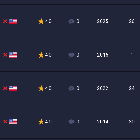
4.0
0
2025
26
4.0
0
2015
1
4.0
0
2022
24
4.0
0
2014
30