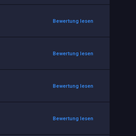
Bewertung lesen
Bewertung lesen
Bewertung lesen
Bewertung lesen