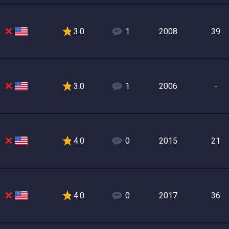
3.0
1
2008
39
3.0
1
2006
4.0
0
2015
21
4.0
0
2017
36