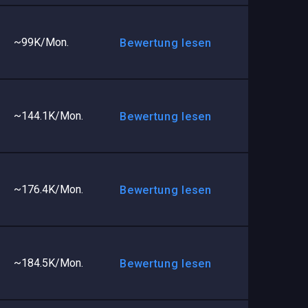
~
99K
/Mon.
Bewertung lesen
~
144.1K
/Mon.
Bewertung lesen
~
176.4K
/Mon.
Bewertung lesen
~
184.5K
/Mon.
Bewertung lesen