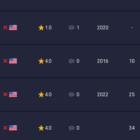
1.0
1
2020
4.0
0
2016
10
4.0
0
2022
25
4.0
0
34