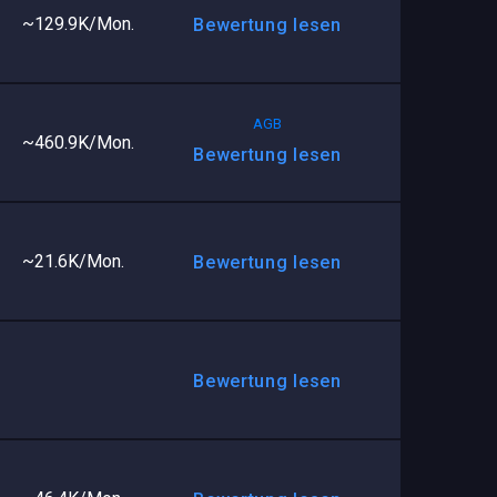
~
129.9K
/Mon.
Bewertung lesen
AGB
~
460.9K
/Mon.
Bewertung lesen
~
21.6K
/Mon.
Bewertung lesen
Bewertung lesen