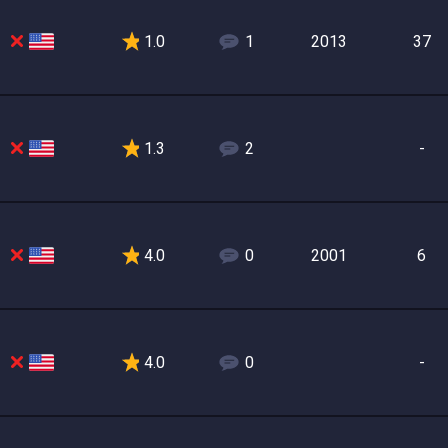
1.0
1
2013
37
1.3
2
4.0
0
2001
6
4.0
0