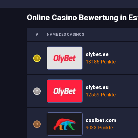
Online Casino Bewertung in Es
#
NAME DES CASINOS
olybet.ee
13186 Punkte
olybet.eu
12559 Punkte
coolbet.com
9033 Punkte