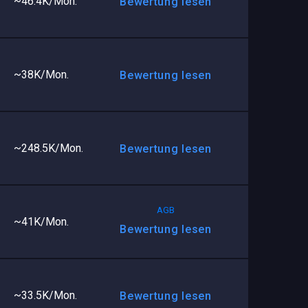
~
46.4K
/Mon.
Bewertung lesen
~
38K
/Mon.
Bewertung lesen
~
248.5K
/Mon.
Bewertung lesen
AGB
~
41K
/Mon.
Bewertung lesen
~
33.5K
/Mon.
Bewertung lesen