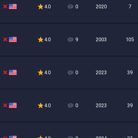
4.0
0
2020
7
4.0
9
2003
105
4.0
0
2023
39
4.0
0
2023
39