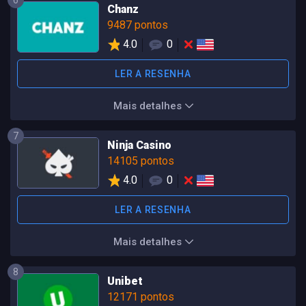
6
Chanz
9487 pontos
4.0
0
LER A RESENHA
Mais detalhes
7
Ninja Casino
14105 pontos
4.0
0
LER A RESENHA
Mais detalhes
8
Unibet
12171 pontos