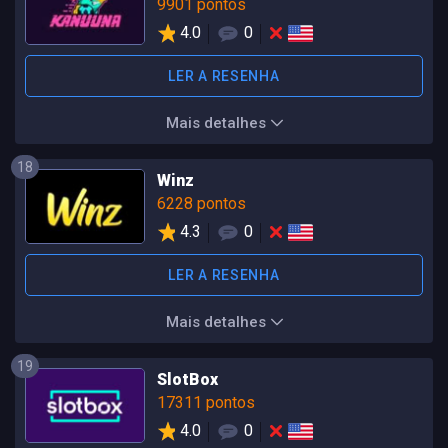
9901 pontos
4.0
0
LER A RESENHA
Mais detalhes
18
Winz
6228 pontos
4.3
0
LER A RESENHA
Mais detalhes
19
SlotBox
17311 pontos
4.0
0