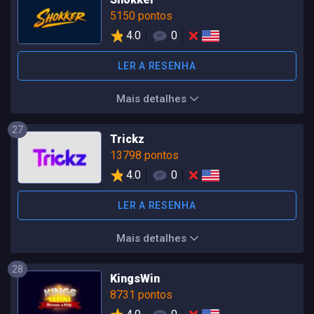
5150 pontos
4.0
0
LER A RESENHA
Mais detalhes
27
Trickz
13798 pontos
4.0
0
LER A RESENHA
Mais detalhes
28
KingsWin
8731 pontos