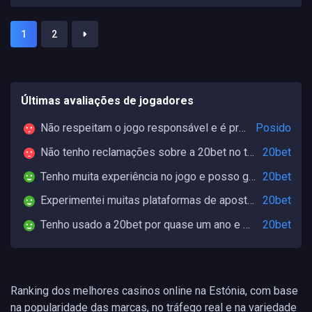
1
2
Últimas avaliações de jogadores
Não respeitam o jogo responsável e é preciso implorar para que fechem a conta. Inacreditável, nenhum casino trata os seus…
Posido
Não tenho reclamações sobre a 20bet no tempo em que venho usando a plataforma. Tudo é feito de forma eficiente e pontual, sem…
20bet
Tenho muita experiência no jogo e posso garantir que a 20bet faz muito pelos seus jogadores. Inscrevi-me porque procurava uma…
20bet
Experimentei muitas plataformas de apostas, mas a 20bet é a que se destaca das restantes. Entre outras coisas, as principais…
20bet
Tenho usado a 20bet por quase um ano e posso destacar as seguintes vantagens desta plataforma em relação a outras: bónus…
20bet
Ranking dos melhores casinos online na Estónia, com base
na popularidade das marcas, no tráfego real e na variedade