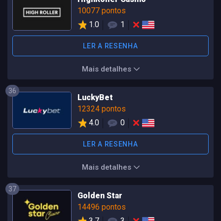
10077 pontos
1.0
1
LER A RESENHA
Mais detalhes
36
LuckyBet
12324 pontos
4.0
0
LER A RESENHA
Mais detalhes
37
Golden Star
14496 pontos
3.7
3