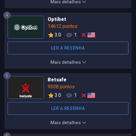
Mais detalhes
4
Optibet
14612 pontos
3.0
1
LER A RESENHA
Mais detalhes
5
Betsafe
9308 pontos
3.0
1
LER A RESENHA
Mais detalhes