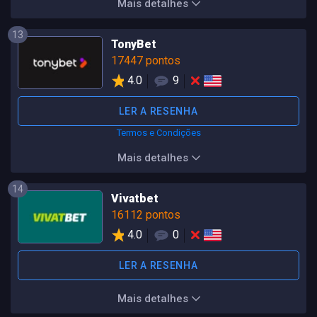
Mais detalhes
13
TonyBet
17447 pontos
4.0
9
LER A RESENHA
Termos e Condições
Mais detalhes
14
Vivatbet
16112 pontos
4.0
0
LER A RESENHA
Mais detalhes