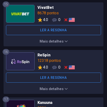
15
VivatBet
8678 pontos
4.0
0
LER A RESENHA
Mais detalhes
16
ReSpin
12318 pontos
4.0
0
LER A RESENHA
Mais detalhes
17
Kanuuna