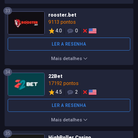
33
rooster.bet
9113 pontos
4.0
0
LER A RESENHA
Mais detalhes
34
22Bet
17192 pontos
4.5
2
LER A RESENHA
Mais detalhes
35
HighRoller Casino