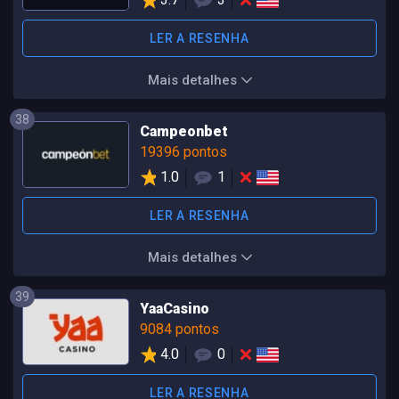
LER A RESENHA
Mais detalhes
38
Campeonbet
19396 pontos
1.0
1
LER A RESENHA
Mais detalhes
39
YaaCasino
9084 pontos
4.0
0
LER A RESENHA