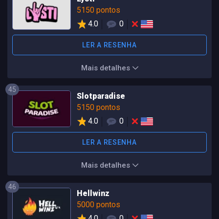
5150 pontos
4.0
0
LER A RESENHA
Mais detalhes
45
Slotparadise
5150 pontos
4.0
0
LER A RESENHA
Mais detalhes
46
Hellwinz
5000 pontos
4.0
0