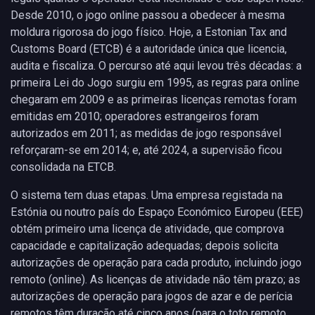
Desde 2010, o jogo online passou a obedecer à mesma
moldura rigorosa do jogo físico. Hoje, a Estonian Tax and
Customs Board (ETCB) é a autoridade única que licencia,
audita e fiscaliza. O percurso até aqui levou três décadas: a
primeira Lei do Jogo surgiu em 1995, as regras para online
chegaram em 2009 e as primeiras licenças remotas foram
emitidas em 2010; operadores estrangeiros foram
autorizados em 2011; as medidas de jogo responsável
reforçaram-se em 2014; e, até 2024, a supervisão ficou
consolidada na ETCB.
O sistema tem duas etapas. Uma empresa registada na
Estónia ou noutro país do Espaço Económico Europeu (EEE)
obtém primeiro uma licença de atividade, que comprova
capacidade e capitalização adequadas; depois solicita
autorizações de operação para cada produto, incluindo jogo
remoto (online). As licenças de atividade não têm prazo; as
autorizações de operação para jogos de azar e de perícia
remotos têm duração até cinco anos (para o toto remoto