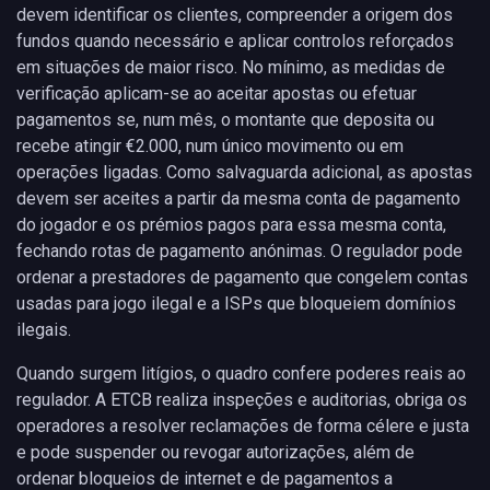
devem identificar os clientes, compreender a origem dos
fundos quando necessário e aplicar controlos reforçados
em situações de maior risco. No mínimo, as medidas de
verificação aplicam-se ao aceitar apostas ou efetuar
pagamentos se, num mês, o montante que deposita ou
recebe atingir €2.000, num único movimento ou em
operações ligadas. Como salvaguarda adicional, as apostas
devem ser aceites a partir da mesma conta de pagamento
do jogador e os prémios pagos para essa mesma conta,
fechando rotas de pagamento anónimas. O regulador pode
ordenar a prestadores de pagamento que congelem contas
usadas para jogo ilegal e a ISPs que bloqueiem domínios
ilegais.
Quando surgem litígios, o quadro confere poderes reais ao
regulador. A ETCB realiza inspeções e auditorias, obriga os
operadores a resolver reclamações de forma célere e justa
e pode suspender ou revogar autorizações, além de
ordenar bloqueios de internet e de pagamentos a