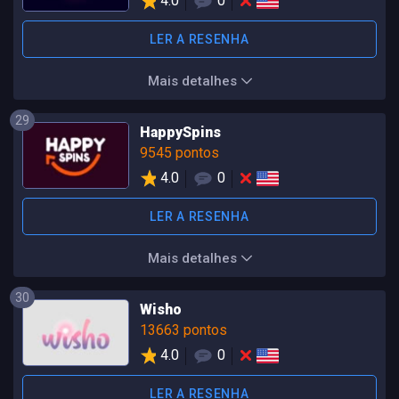
4.0
0
LER A RESENHA
Mais detalhes
29
HappySpins
9545 pontos
4.0
0
LER A RESENHA
Mais detalhes
30
Wisho
13663 pontos
4.0
0
LER A RESENHA