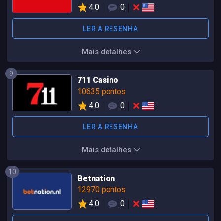
4.0
0
LER A RESENHA
Mais detalhes
9
711 Casino
10635 pontos
4.0
0
LER A RESENHA
Mais detalhes
10
Betnation
12970 pontos
4.0
0