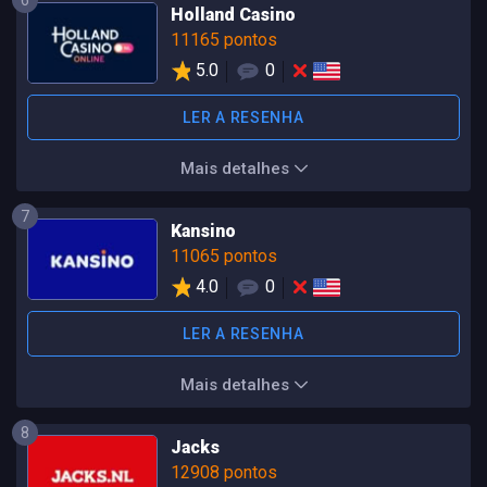
6
Holland Casino
11165 pontos
5.0
0
LER A RESENHA
Mais detalhes
7
Kansino
11065 pontos
4.0
0
LER A RESENHA
Mais detalhes
8
Jacks
12908 pontos