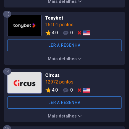
Mais detalhes
13
Tonybet
16101 pontos
4.0
0
LER A RESENHA
Mais detalhes
14
Circus
12972 pontos
4.0
0
LER A RESENHA
Mais detalhes
15