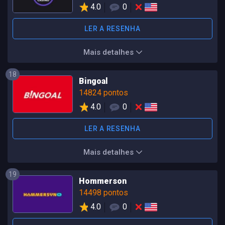
4.0
0
LER A RESENHA
Mais detalhes
18
Bingoal
14824 pontos
4.0
0
LER A RESENHA
Mais detalhes
19
Hommerson
14498 pontos
4.0
0