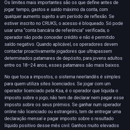
Os limites mais importantes são os que define antes de
jogar: tempo, gastos e saldo máximo da conta, com
qualquer aumento sujeito a um período de reflexão. Se
estiver inscrito no CRUKS, o acesso é bloqueado. Só pode
usar uma “conta bancária de referência” verificada; o
operador não pode conceder crédito e não é permitido
saldo negativo. Quando aplicável, os operadores devem
contactar proactivamente jogadores que ultrapassem
determinados patamares de depósito; para jovens adultos
entre os 18–24 anos, esses patamares são mais baixos.
No que toca a impostos, o sistema neerlandês é simples
para quem utiliza sites licenciados. Se jogar com um
operador licenciado pela Ksa, é o operador que liquida o
imposto sobre o jogo; não tem de declarar nem pagar esse
imposto sobre os seus prémios. Se ganhar num operador
online não licenciado ou estrangeiro, tem de entregar uma
declaração mensal e pagar imposto sobre o resultado
líquido positivo desse mês civil. Ganhos muito elevados