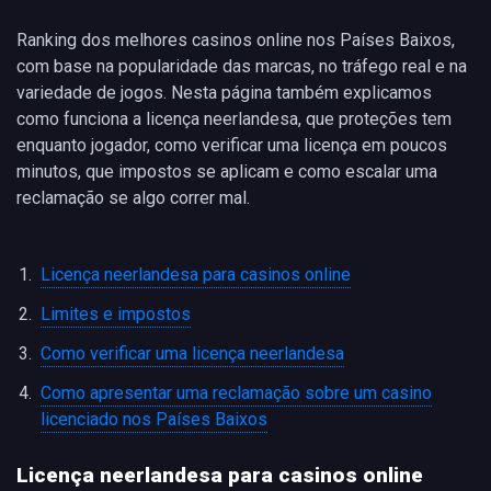
Ranking dos melhores casinos online nos Países Baixos,
com base na popularidade das marcas, no tráfego real e na
variedade de jogos. Nesta página também explicamos
como funciona a licença neerlandesa, que proteções tem
enquanto jogador, como verificar uma licença em poucos
minutos, que impostos se aplicam e como escalar uma
reclamação se algo correr mal.
Licença neerlandesa para casinos online
Limites e impostos
Como verificar uma licença neerlandesa
Como apresentar uma reclamação sobre um casino
licenciado nos Países Baixos
Licença neerlandesa para casinos online