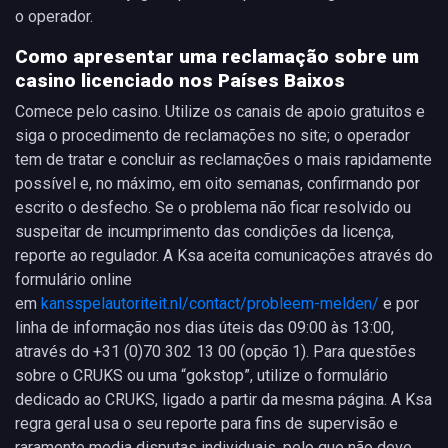
o operador.
Como apresentar uma reclamação sobre um
casino licenciado nos Países Baixos
Comece pelo casino. Utilize os canais de apoio gratuitos e
siga o procedimento de reclamações no site; o operador
tem de tratar e concluir as reclamações o mais rapidamente
possível e, no máximo, em oito semanas, confirmando por
escrito o desfecho. Se o problema não ficar resolvido ou
suspeitar de incumprimento das condições da licença,
reporte ao regulador. A Ksa aceita comunicações através do
formulário online
em
kansspelautoriteit.nl/contact/probleem-melden/
e por
linha de informação nos dias úteis das 09:00 às 13:00,
através do +31 (0)70 302 13 00 (opção 1). Para questões
sobre o CRUKS ou uma “gokstop”, utilize o formulário
dedicado ao CRUKS, ligado a partir da mesma página. A Ksa
regra geral usa o seu reporte para fins de supervisão e
raramente media disputas individuais, pelo que não deve