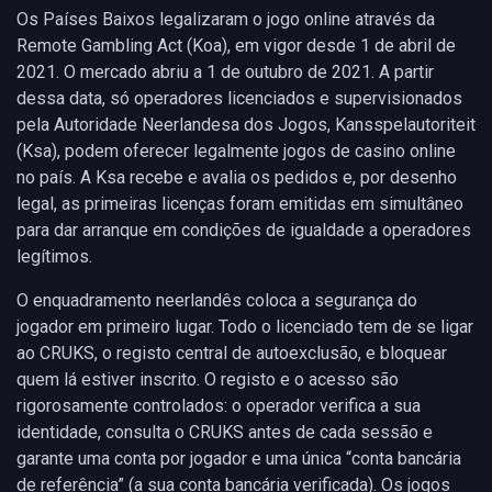
Os Países Baixos legalizaram o jogo online através da
Remote Gambling Act (Koa), em vigor desde 1 de abril de
2021. O mercado abriu a 1 de outubro de 2021. A partir
dessa data, só operadores licenciados e supervisionados
pela Autoridade Neerlandesa dos Jogos, Kansspelautoriteit
(Ksa), podem oferecer legalmente jogos de casino online
no país. A Ksa recebe e avalia os pedidos e, por desenho
legal, as primeiras licenças foram emitidas em simultâneo
para dar arranque em condições de igualdade a operadores
legítimos.
O enquadramento neerlandês coloca a segurança do
jogador em primeiro lugar. Todo o licenciado tem de se ligar
ao CRUKS, o registo central de autoexclusão, e bloquear
quem lá estiver inscrito. O registo e o acesso são
rigorosamente controlados: o operador verifica a sua
identidade, consulta o CRUKS antes de cada sessão e
garante uma conta por jogador e uma única “conta bancária
de referência” (a sua conta bancária verificada). Os jogos