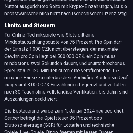
Nutzer ausgerichtete Seite mit Krypto-Einzahlungen, ist sie
höchstwahrscheinlich nicht nach tschechischer Lizenz tätig.
Limits und Steuern
Für Online-Technikspiele wie Slots gilt eine
Mindestauszahlungsquote von 75 Prozent. Pro Spin darf
der Einsatz 1.000 CZK nicht übersteigen, der maximale
Gewinn pro Spin liegt bei 500.000 CZK, ein Spin muss
mindestens zwei Sekunden dauern, und ununterbrochenes
Spiel ist alle 120 Minuten durch eine verpflichtende 15-
minütige Pause zu unterbrechen. Vorläufige Konten sind auf
insgesamt 3.000 CZK Einzahlungen begrenzt und verfallen
nach 30 Tagen ohne vollständige Verifikation; bis dahin sind
Auszahlungen deaktiviert.
Die Besteuerung wurde zum 1. Januar 2024 neu geordnet.
Seither beträgt die Spielsteuer 35 Prozent des
Bruttospielertrags (GGR) für Lotterien und technische
Spiele; Live-Spiele, Bingo, Wetten mit festen Quoten