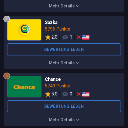
Mehr Details
Sazka
5796 Punkte
2.0
1
BEWERTUNG LESEN
Mehr Details
Chance
5749 Punkte
5.0
0
BEWERTUNG LESEN
Mehr Details