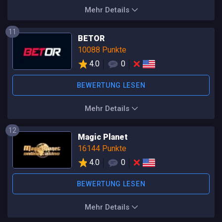
Mehr Details
11
BETOR
10088 Punkte
4.0
0
BEWERTUNG LESEN
Mehr Details
12
Magic Planet
16144 Punkte
4.0
0
BEWERTUNG LESEN
Mehr Details