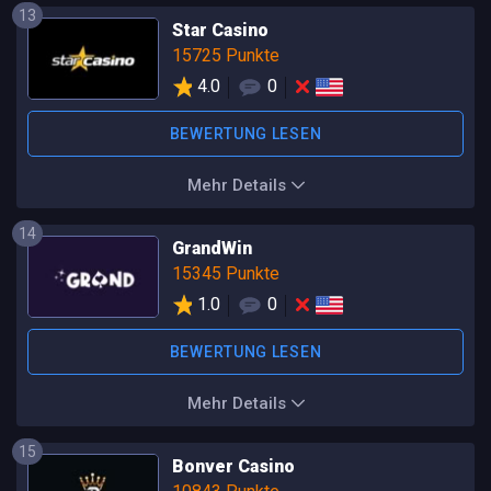
13
Star Casino
15725 Punkte
4.0
0
BEWERTUNG LESEN
Mehr Details
14
GrandWin
15345 Punkte
1.0
0
BEWERTUNG LESEN
Mehr Details
15
Bonver Casino