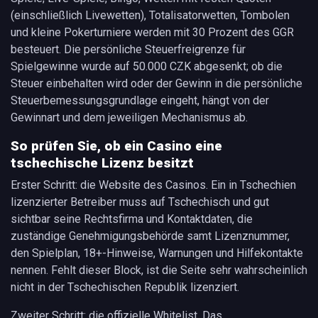
(einschließlich Livewetten), Totalisatorwetten, Tombolen
und kleine Pokerturniere werden mit 30 Prozent des GGR
besteuert. Die persönliche Steuerfreigrenze für
Spielgewinne wurde auf 50.000 CZK abgesenkt; ob die
Steuer einbehalten wird oder der Gewinn in die persönliche
Steuerbemessungsgrundlage eingeht, hängt von der
Gewinnart und dem jeweiligen Mechanismus ab.
So prüfen Sie, ob ein Casino eine
tschechische Lizenz besitzt
Erster Schritt: die Website des Casinos. Ein in Tschechien
lizenzierter Betreiber muss auf Tschechisch und gut
sichtbar seine Rechtsfirma und Kontaktdaten, die
zuständige Genehmigungsbehörde samt Lizenznummer,
den Spielplan, 18+-Hinweise, Warnungen und Hilfekontakte
nennen. Fehlt dieser Block, ist die Seite sehr wahrscheinlich
nicht in der Tschechischen Republik lizenziert.
Zweiter Schritt: die offizielle Whitelist. Das