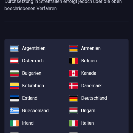
Durchsetzung in Streitfällen erfolgt jedoch über die oben
beschriebenen Verfahren.
Argentinien
Armenien
Österreich
Belgien
Bulgarien
Kanada
Kolumbien
Dänemark
Estland
Deutschland
Griechenland
Ungarn
Irland
Italien