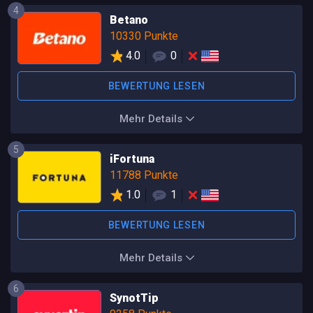
4
Betano
10330 Punkte
4.0
0
BEWERTUNG LESEN
Mehr Details
5
iFortuna
11788 Punkte
1.0
1
BEWERTUNG LESEN
Mehr Details
6
SynotTip