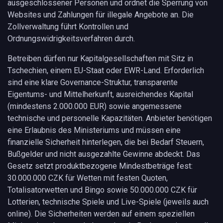
ausgeschlossener Personen und ordnet die Sperrung von
Websites und Zahlungen für illegale Angebote an. Die
Zollverwaltung führt Kontrollen und
Ordnungswidrigkeitsverfahren durch.
Betreiben dürfen nur Kapitalgesellschaften mit Sitz in
Tschechien, einem EU-Staat oder EWR-Land. Erforderlich
sind eine klare Governance-Struktur, transparente
Eigentums- und Mittelherkunft, ausreichendes Kapital
(mindestens 2.000.000 EUR) sowie angemessene
technische und personelle Kapazitäten. Anbieter benötigen
eine Erlaubnis des Ministeriums und müssen eine
finanzielle Sicherheit hinterlegen, die bei Bedarf Steuern,
Bußgelder und nicht ausgezahlte Gewinne abdeckt. Das
Gesetz setzt produktbezogene Mindestbeträge fest:
30.000.000 CZK für Wetten mit festen Quoten,
Totalisatorwetten und Bingo sowie 50.000.000 CZK für
Lotterien, technische Spiele und Live-Spiele (jeweils auch
online). Die Sicherheiten werden auf einem speziellen