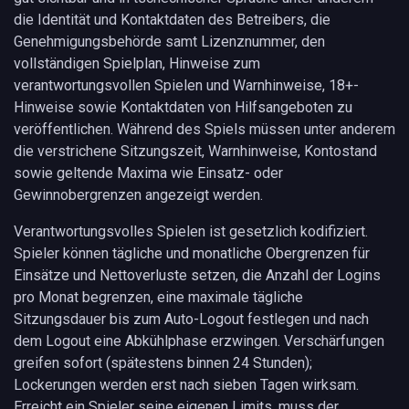
die Identität und Kontaktdaten des Betreibers, die
Genehmigungsbehörde samt Lizenznummer, den
vollständigen Spielplan, Hinweise zum
verantwortungsvollen Spielen und Warnhinweise, 18+-
Hinweise sowie Kontaktdaten von Hilfsangeboten zu
veröffentlichen. Während des Spiels müssen unter anderem
die verstrichene Sitzungszeit, Warnhinweise, Kontostand
sowie geltende Maxima wie Einsatz- oder
Gewinnobergrenzen angezeigt werden.
Verantwortungsvolles Spielen ist gesetzlich kodifiziert.
Spieler können tägliche und monatliche Obergrenzen für
Einsätze und Nettoverluste setzen, die Anzahl der Logins
pro Monat begrenzen, eine maximale tägliche
Sitzungsdauer bis zum Auto-Logout festlegen und nach
dem Logout eine Abkühlphase erzwingen. Verschärfungen
greifen sofort (spätestens binnen 24 Stunden);
Lockerungen werden erst nach sieben Tagen wirksam.
Erreicht ein Spieler seine eigenen Limits, muss der