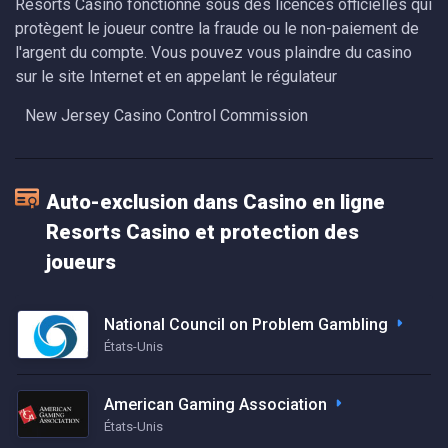
Resorts Casino fonctionne sous des licences officielles qui
protègent le joueur contre la fraude ou le non-paiement de
l'argent du compte. Vous pouvez vous plaindre du casino
sur le site Internet et en appelant le régulateur
New Jersey Casino Control Commission
Auto-exclusion dans Casino en ligne
Resorts Casino et protection des
joueurs
National Council on Problem Gambling
États-Unis
American Gaming Association
États-Unis