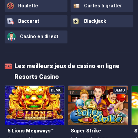
Roulette
Cartes à gratter
Baccarat
Blackjack
Casino en direct
Les meilleurs jeux de casino en ligne
Resorts Casino
5 Lions Megaways™
Super Strike
S