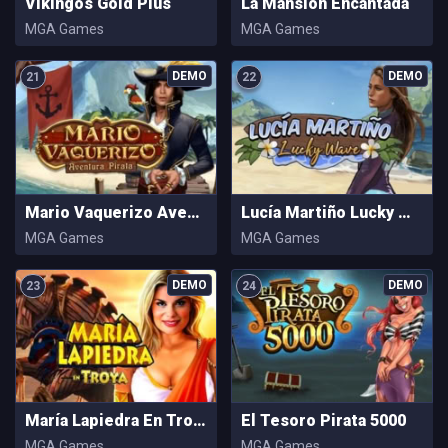
Vikingos Gold Plus
La Mansión Encantada
MGA Games
MGA Games
21
22
Mario Vaquerizo Aventura Pirata
Lucía Martiño Lucky Wave
MGA Games
MGA Games
23
24
María Lapiedra En Troya
El Tesoro Pirata 5000
MGA Games
MGA Games