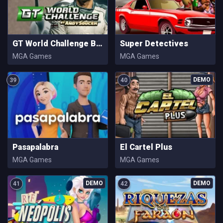
GT World Challenge By Andy Soucek
Super Detectives
MGA Games
MGA Games
39
40
Pasapalabra
El Cartel Plus
MGA Games
MGA Games
41
42