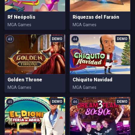
Rf Neópolis
Riquezas del Faraón
MGA Games
MGA Games
43
44
Golden Throne
Chiquito Navidad
MGA Games
MGA Games
45
46