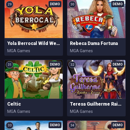
29
30
Yola Berrocal Wild West
Rebeca Dama Fortuna
MGA Games
MGA Games
31
32
Celtic
Teresa Guilherme Rainha Da Persia
MGA Games
MGA Games
33
34