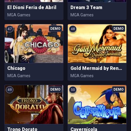
El Dioni Feria de Abril
Dream 3 Team
MGA Games
MGA Games
47
48
Chicago
Gold Mermaid by Renata Gonzalez
MGA Games
MGA Games
49
50
Trono Dorato
Cavernícola