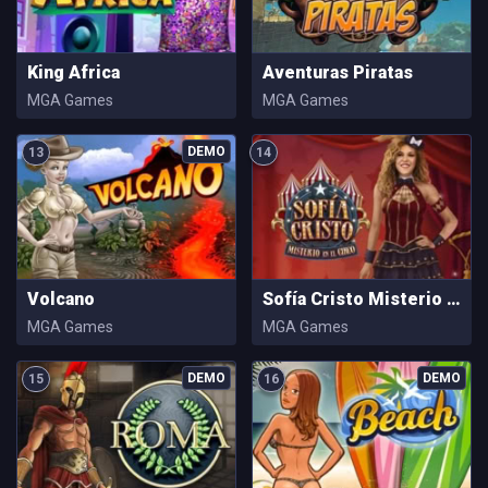
King Africa
Aventuras Piratas
MGA Games
MGA Games
13
14
Volcano
Sofía Cristo Misterio En el Circo
MGA Games
MGA Games
15
16