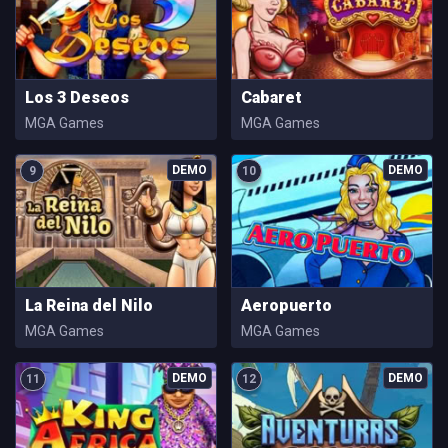
Los 3 Deseos
Cabaret
MGA Games
MGA Games
9
10
La Reina del Nilo
Aeropuerto
MGA Games
MGA Games
11
12