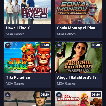
Hawaii Five-0
Sonia Monroy el Planeta de Las Gemas
MGA Games
MGA Games
35
36
Tiki Paradise
Abigail Ratchford's Treasure Quest
MGA Games
MGA Games
37
38