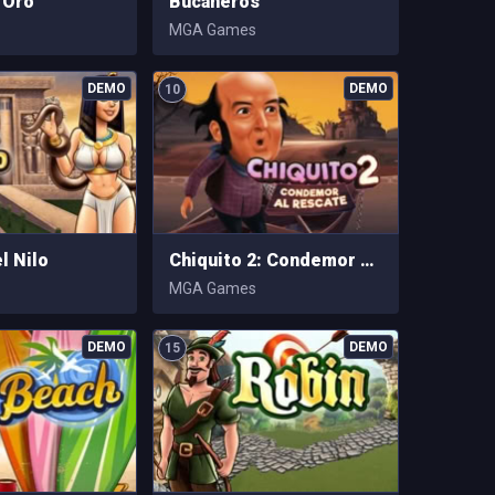
 Oro
Bucaneros
MGA Games
10
l Nilo
Chiquito 2: Condemor Al Rescate
MGA Games
15