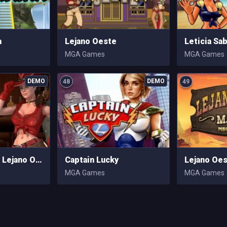
a
Lejano Oeste
Leticia Sa
MGA Games
MGA Games
48
49
La Fortuna del Lejano Oeste
Captain Lucky
MGA Games
MGA Games