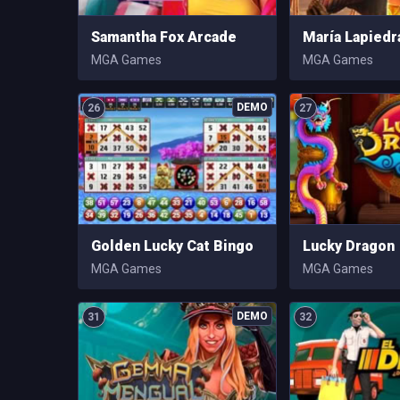
Samantha Fox Arcade
María Lapiedr
MGA Games
MGA Games
26
27
Golden Lucky Cat Bingo
Lucky Dragon
MGA Games
MGA Games
31
32