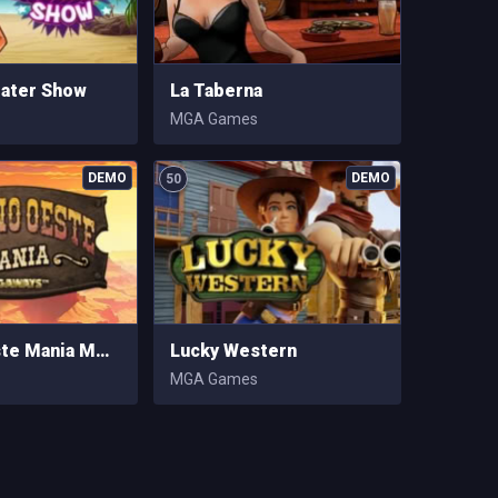
bater Show
La Taberna
MGA Games
50
Lejano Oeste Mania Megaways
Lucky Western
MGA Games