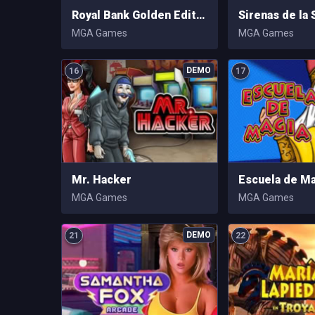
Royal Bank Golden Edition
Sirenas de la 
MGA Games
MGA Games
16
17
Mr. Hacker
Escuela de Ma
MGA Games
MGA Games
21
22