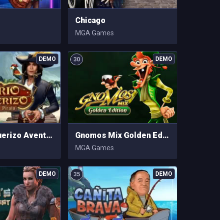
Chicago
MGA Games
30
Mario Vaquerizo Aventura Pirata
Gnomos Mix Golden Edition
MGA Games
35