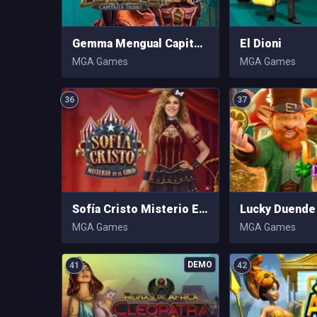
Gemma Mengual Capitana Nemo
El Dioni
MGA Games
MGA Games
36
37
Sofía Cristo Misterio En el Circo
Lucky Duende
MGA Games
MGA Games
41
42