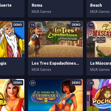
Suerte
Roma
Beach
MGA Games
MGA Games
18
19
gia
Los Tres Espadachines y el Tesoro del Castillo
La Máscara
MGA Games
MGA Games
23
24