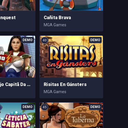
onquest
Cañita Brava
MGA Games
40
Joana Araujo Capitã Da Sorte
Risitas En Gánsters
MGA Games
45