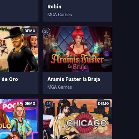
Robin
MGA Games
20
 de Oro
Aramís Fuster la Bruja
MGA Games
25