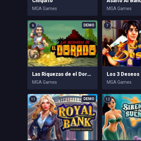
Chiquito
Asalto Al Ban
MGA Games
MGA Games
6
7
Las Riquezas de el Dorado
Los 3 Deseos
MGA Games
MGA Games
11
12