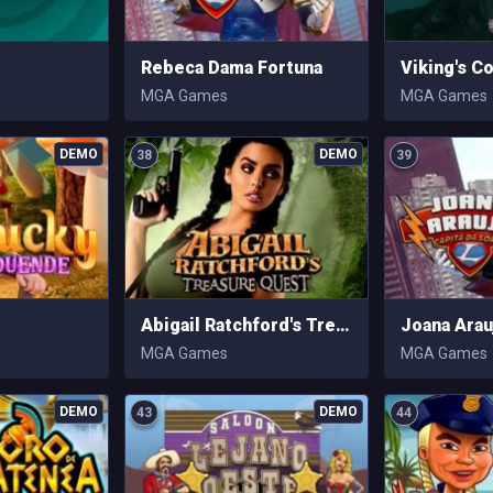
Rebeca Dama Fortuna
Viking's C
MGA Games
MGA Games
38
39
Abigail Ratchford's Treasure Quest
MGA Games
MGA Games
43
44