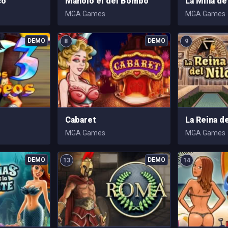
co
Manolo el del Bombo
La Mina de
MGA Games
MGA Games
8
9
Cabaret
La Reina de
MGA Games
MGA Games
13
14