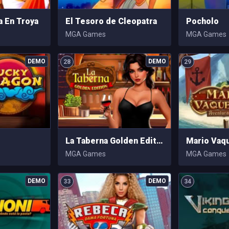
a En Troya
El Tesoro de Cleopatra
Pocholo
MGA Games
MGA Games
28
29
La Taberna Golden Edition
MGA Games
MGA Games
33
34