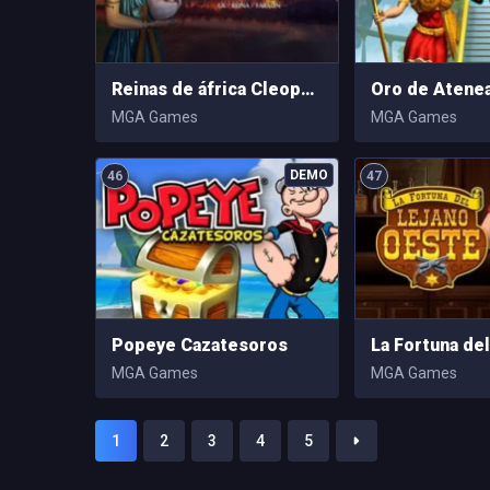
Reinas de áfrica Cleopatra
Oro de Atene
MGA Games
MGA Games
46
47
Popeye Cazatesoros
MGA Games
MGA Games
1
2
3
4
5