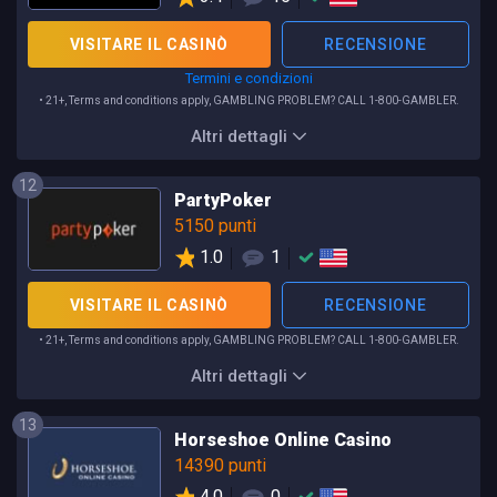
VISITARE IL CASINÒ
RECENSIONE
Termini e condizioni
• 21+, Terms and conditions apply, GAMBLING PROBLEM? CALL 1-800-GAMBLER.
Altri dettagli
12
PartyPoker
5150 punti
1.0
1
VISITARE IL CASINÒ
RECENSIONE
• 21+, Terms and conditions apply, GAMBLING PROBLEM? CALL 1-800-GAMBLER.
Altri dettagli
13
Horseshoe Online Casino
14390 punti
4.0
0