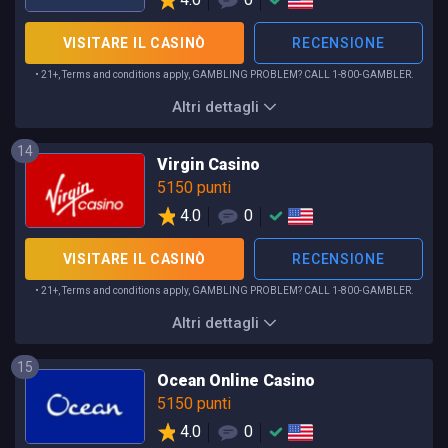
VISITARE IL CASINÒ
RECENSIONE
• 21+, Terms and conditions apply, GAMBLING PROBLEM? CALL 1-800-GAMBLER.
Altri dettagli
14
Virgin Casino
5150 punti
4.0
0
VISITARE IL CASINÒ
RECENSIONE
• 21+, Terms and conditions apply, GAMBLING PROBLEM? CALL 1-800-GAMBLER.
Altri dettagli
15
Ocean Online Casino
5150 punti
4.0
0