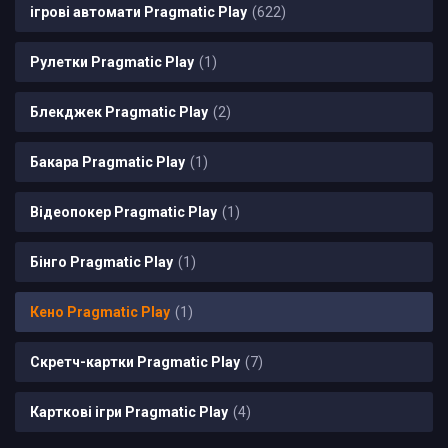
ігрові автомати Pragmatic Play
(622)
Рулетки Pragmatic Play
(1)
Блекджек Pragmatic Play
(2)
Бакара Pragmatic Play
(1)
Відеопокер Pragmatic Play
(1)
Бінго Pragmatic Play
(1)
Кено Pragmatic Play
(1)
Скретч-картки Pragmatic Play
(7)
Карткові ігри Pragmatic Play
(4)