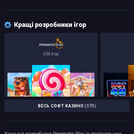
Кращі розробники ігор
636 Ігор
ВЕСЬ СОФТ КАЗИНО
(370)
Кено від розробника Pragmatic Play із оригінальним