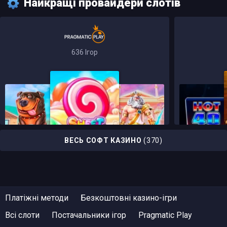
Найкращі провайдери слотів
636 Ігор
ВЕСЬ СОФТ КАЗИНО
(370)
Платіжні методи
Безкоштовні казино-ігри
Всі слоти
Постачальники ігор
Pragmatic Play