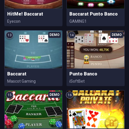
HitMe! Baccarat
Baccarat Punto Banco
Eyecon
GAMING1
13
14
Baccarat
Punto Banco
Mascot Gaming
iSoftBet
15
16