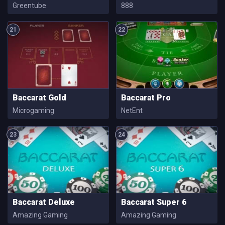
Greentube
888
21
22
Baccarat Gold
Baccarat Pro
Microgaming
NetEnt
23
24
Baccarat Deluxe
Baccarat Super 6
Amazing Gaming
Amazing Gaming