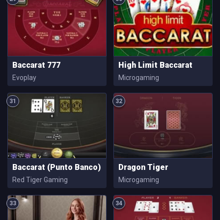
Baccarat 777
High Limit Baccarat
Evoplay
Microgaming
31
32
Baccarat (Punto Banco)
Dragon Tiger
Red Tiger Gaming
Microgaming
33
34