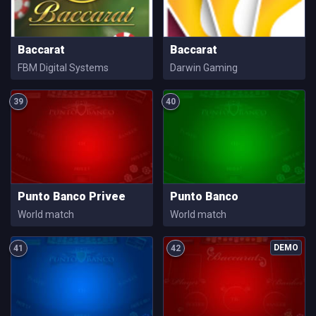
Baccarat
Baccarat
FBM Digital Systems
Darwin Gaming
39
40
Punto Banco Privee
Punto Banco
World match
World match
41
42