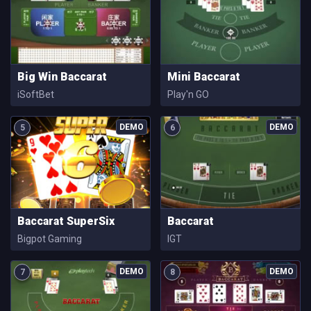
Big Win Baccarat
Mini Baccarat
iSoftBet
Play'n GO
5
6
Baccarat SuperSix
Baccarat
Bigpot Gaming
IGT
7
8