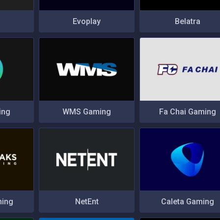
n
Evoplay
Belatra
ing
WMS Gaming
Fa Chai Gaming
ming
NetEnt
Caleta Gaming