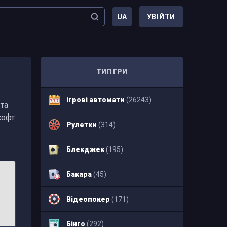
UA
УВІЙТИ
ТИП ГРИ
ігрові автомати
(26243)
та
софт
Рулетки
(314)
Блекджек
(195)
Бакара
(45)
Відеопокер
(171)
Бінго
(292)