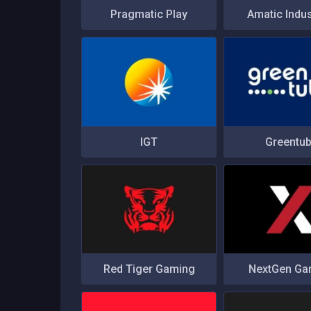
Pragmatic Play
Amatic Indus
IGT
Greentu
Red Tiger Gaming
NextGen Ga