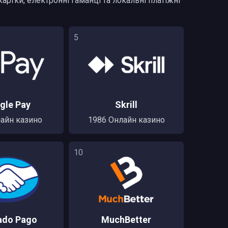
ртки, електронні гаманці та локальні платіжні
5
gle Pay
Skrill
айн казино
1986 Онлайн казино
10
ado Pago
MuchBetter