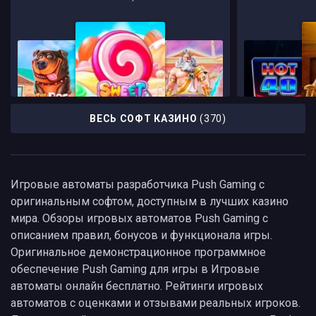
ВЕСЬ СОФТ КАЗИНО
(370)
Игровые автоматы разработчика Push Gaming с
оригинальным софтом, доступным в лучших казино
мира. Обзоры игровых автоматов Push Gaming с
описанием правил, бонусов и функционала игры.
Оригинальное демонстрационное программное
обеспечение Push Gaming для игры в Игровые
автоматы онлайн бесплатно. Рейтинги игровых
автоматов с оценками и отзывами реальных игроков.