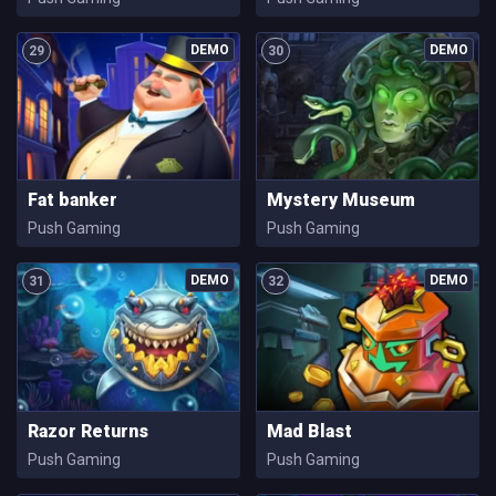
29
30
Fat banker
Mystery Museum
Push Gaming
Push Gaming
31
32
Razor Returns
Mad Blast
Push Gaming
Push Gaming