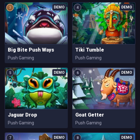
4
Big Bite Push Ways
Tiki Tumble
Push Gaming
Push Gaming
5
6
Jaguar Drop
Goat Getter
Push Gaming
Push Gaming
7
8