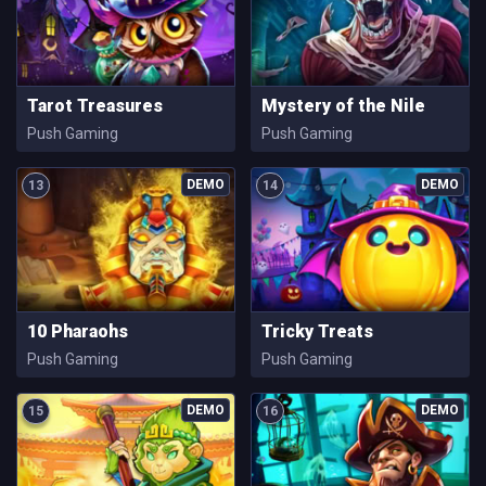
Tarot Treasures
Mystery of the Nile
Push Gaming
Push Gaming
13
14
10 Pharaohs
Tricky Treats
Push Gaming
Push Gaming
15
16