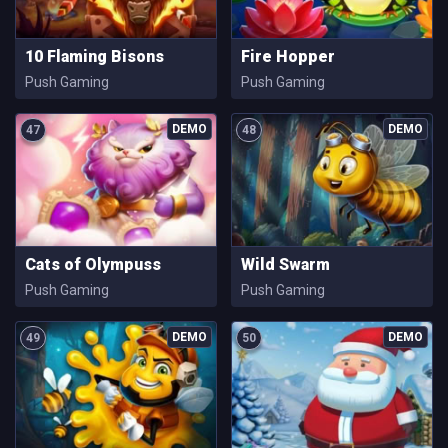
10 Flaming Bisons
Fire Hopper
Push Gaming
Push Gaming
47
48
Cats of Olympuss
Wild Swarm
Push Gaming
Push Gaming
49
50