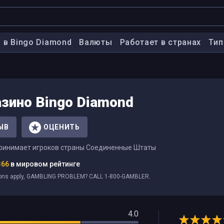
 в Bingo Diamond
Валюты
Работает в странах
Тип
зино Bingo Diamond
ЫВ
ОЦЕНИТЬ
ринимает игроков страны Соединенные Штаты
366
в мировом рейтинге
ions apply, GAMBLING PROBLEM? CALL 1-800-GAMBLER.
4.0