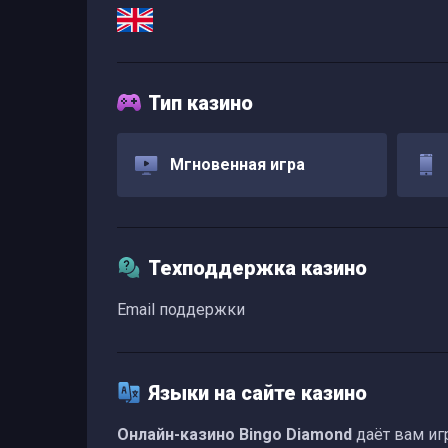
Тип казино
Мгновенная игра
Техподдержка казино
Email поддержки
Языки на сайте казино
Онлайн-казино Bingo Diamond
даёт вам игр