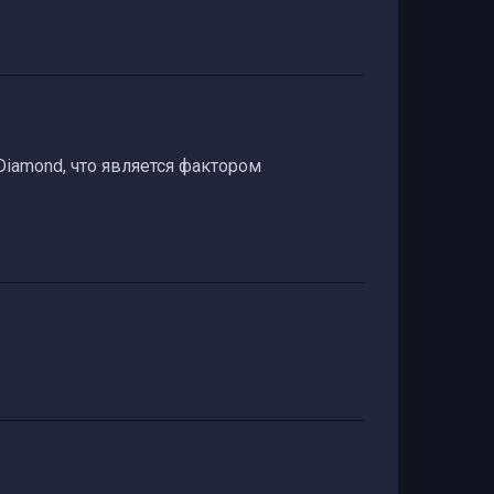
iamond, что является фактором