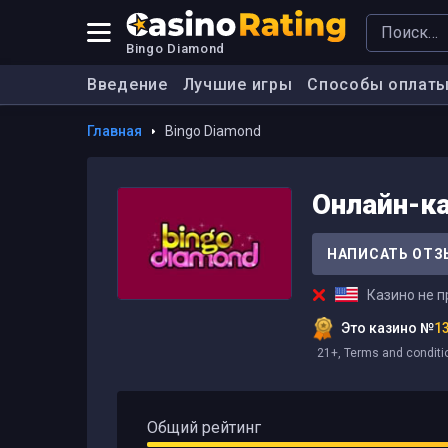
Bingo Diamond
Введение
Лучшие игры
Способы оплаты
Главная
Bingo Diamond
Онлайн-ка
НАПИСАТЬ ОТЗ
Казино не п
Это казино №
1
21+, Terms and condit
Общий рейтинг