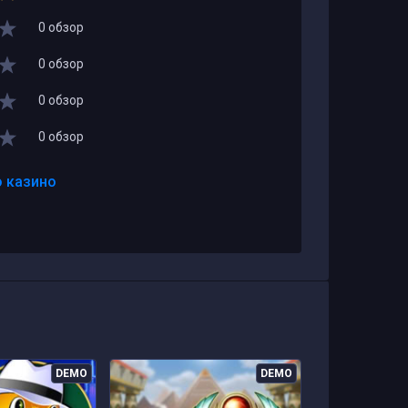
0 обзор
0 обзор
0 обзор
0 обзор
о казино