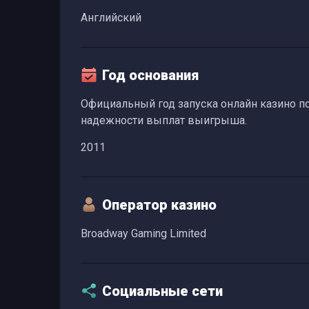
Английский
Год основания
Официальный год запуска онлайн казино по
надежности выплат выигрыша.
2011
Оператор казино
Broadway Gaming Limited
Социальные сети