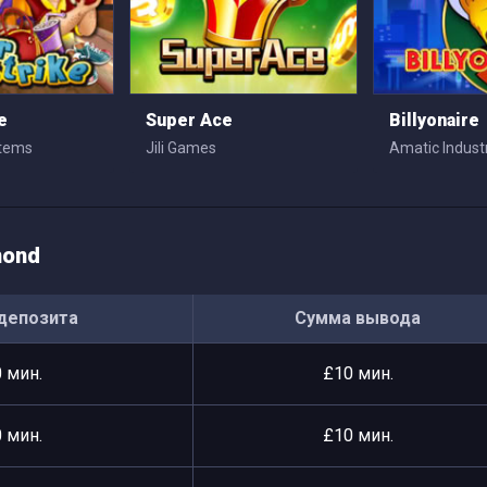
e
Super Ace
Billyonaire
tems
Jili Games
Amatic Indust
mond
депозита
Сумма вывода
 мин.
£10 мин.
 мин.
£10 мин.