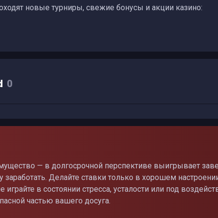
оходят новые турниры, свежие бонусы и акции казино:
d
0
мущество — в долгосрочной перспективе выигрывает заведе
бу заработать. Делайте ставки только в хорошем настроени
е играйте в состоянии стресса, усталости или под воздей
опасной частью вашего досуга.