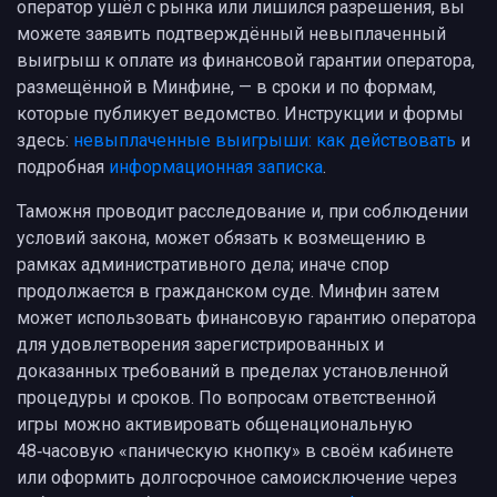
оператор ушёл с рынка или лишился разрешения, вы
можете заявить подтверждённый невыплаченный
выигрыш к оплате из финансовой гарантии оператора,
размещённой в Минфине, — в сроки и по формам,
которые публикует ведомство. Инструкции и формы
здесь:
невыплаченные выигрыши: как действовать
и
подробная
информационная записка
.
Таможня проводит расследование и, при соблюдении
условий закона, может обязать к возмещению в
рамках административного дела; иначе спор
продолжается в гражданском суде. Минфин затем
может использовать финансовую гарантию оператора
для удовлетворения зарегистрированных и
доказанных требований в пределах установленной
процедуры и сроков. По вопросам ответственной
игры можно активировать общенациональную
48‑часовую «паническую кнопку» в своём кабинете
или оформить долгосрочное самоисключение через