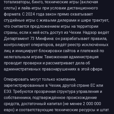
тотализаторы, бинго, технические игры (включая
слоты) и лайв‑игры при условии дистанционного
формата. С 2024 года закон прямо охватывает
студийные игры с живыми дилерами и шире трактует,
что считается предложением игры на территории
страны, если к ней есть доступ из Чехии. Надзор ведёт
Департамент 73 Минфина: он разрабатывает правила,
контролирует операторов, ведёт реестр исключённых
лиц и инициирует блокировки сайтов и платежей по
нелегальным играм. Таможенная администрация
проводит проверки и рассматривает дела об
административных правонарушениях в этой сфере.
Оперировать могут только компании,
зарегистрированные в Чехии, другой стране ЕС или
ЕЭЗ. Требуются прозрачная структура управления и
собственники, подтверждённое происхождение
средств, достаточный капитал (не менее 2 000 000
евро) и соответствующие технические ресурсы и штат.