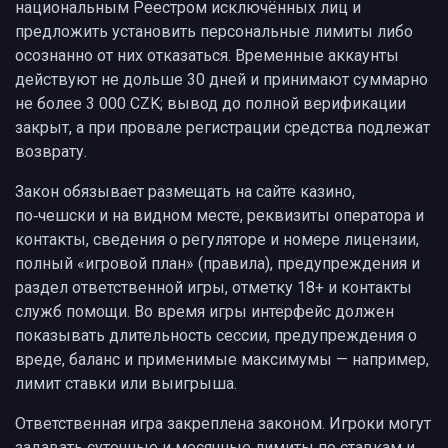
национальным Реестром исключённых лиц и
предложить установить персональные лимиты либо
осознанно от них отказаться. Временные аккаунты
действуют не дольше 30 дней и принимают суммарно
не более 3 000 CZK; вывод до полной верификации
закрыт, а при провале регистрации средства подлежат
возврату.
Закон обязывает размещать на сайте казино,
по‑чешски и на видном месте, реквизиты оператора и
контакты, сведения о регуляторе и номере лицензии,
полный «игровой план» (правила), предупреждения и
раздел ответственной игры, отметку 18+ и контакты
служб помощи. Во время игры интерфейс должен
показывать длительность сессии, предупреждения о
вреде, баланс и применимые максимумы — например,
лимит ставки или выигрыша.
Ответственная игра закреплена законом. Игроки могут
задавать суточные и месячные лимиты по ставкам и