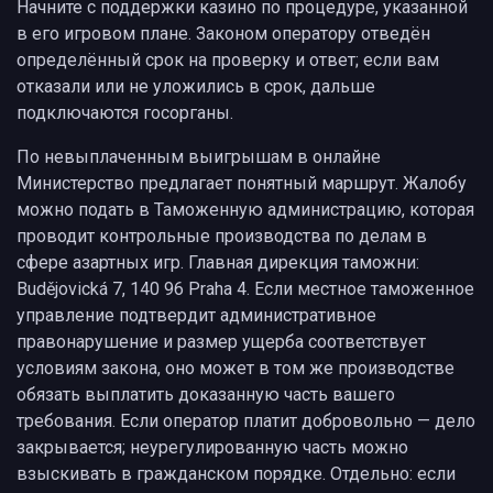
Начните с поддержки казино по процедуре, указанной
в его игровом плане. Законом оператору отведён
определённый срок на проверку и ответ; если вам
отказали или не уложились в срок, дальше
подключаются госорганы.
По невыплаченным выигрышам в онлайне
Министерство предлагает понятный маршрут. Жалобу
можно подать в Таможенную администрацию, которая
проводит контрольные производства по делам в
сфере азартных игр. Главная дирекция таможни:
Budějovická 7, 140 96 Praha 4. Если местное таможенное
управление подтвердит административное
правонарушение и размер ущерба соответствует
условиям закона, оно может в том же производстве
обязать выплатить доказанную часть вашего
требования. Если оператор платит добровольно — дело
закрывается; неурегулированную часть можно
взыскивать в гражданском порядке. Отдельно: если