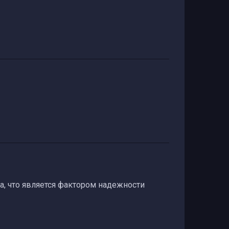
a, что является фактором надежности