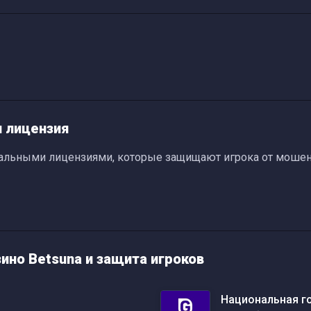
я лицензия
иальными лицензиями, которые защищают игрока от мошенн
ино Betsuna и защита игроков