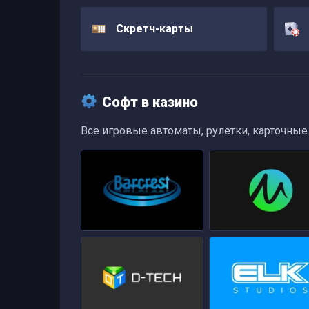
Cкретч-карты
Софт в казино
Все игровые автоматы, рулетки, карточные