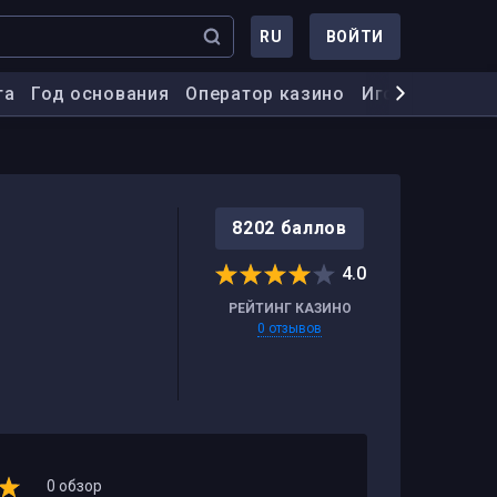
RU
ВОЙТИ
та
Год основания
Оператор казино
Игорная юрис
8202 баллов
4.0
РЕЙТИНГ КАЗИНО
0 отзывов
0 обзор