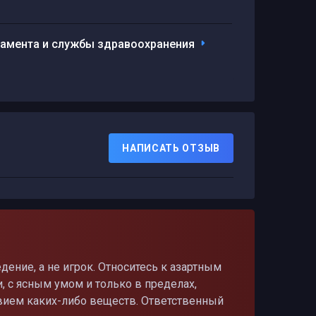
амента и службы здравоохранения
НАПИСАТЬ ОТЗЫВ
ние, а не игрок. Относитесь к азартным
и, с ясным умом и только в пределах,
ствием каких-либо веществ. Ответственный