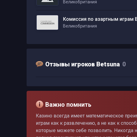
Великобритания
Комиссия по азартным играм 
Великобритания
Отзывы игроков Betsuna
0
Важно помнить
Казино всегда имеет математическое преи
играм как к развлечению, а не как к спосо
которые можете себе позволить. Никогда н