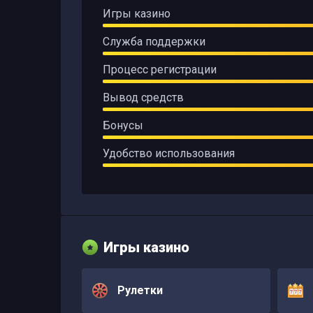
Игры казино
Служба поддержки
Процесс регистрации
Вывод средств
Бонусы
Удобство использования
Игры казино
Рулетки