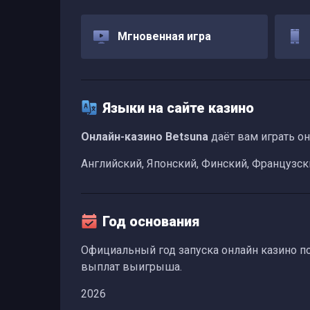
Мгновенная игра
Языки на сайте казино
Онлайн-казино Betsuna
даёт вам играть он
Английский, Японский, Финский, Французск
Год основания
Официальный год запуска онлайн казино по
выплат выигрыша.
2026