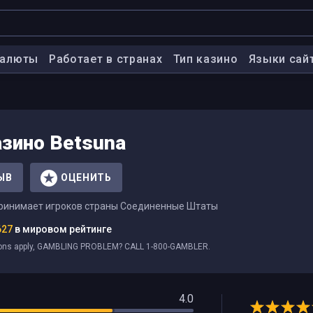
алюты
Работает в странах
Тип казино
Языки сай
зино Betsuna
ЫВ
ОЦЕНИТЬ
ринимает игроков страны Соединенные Штаты
627
в мировом рейтинге
ions apply, GAMBLING PROBLEM? CALL 1-800-GAMBLER.
4.0