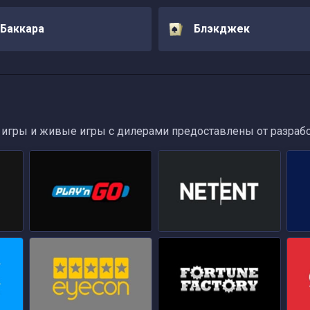
Баккара
Блэкджек
 игры и живые игры с дилерами предоставлены от разрабо