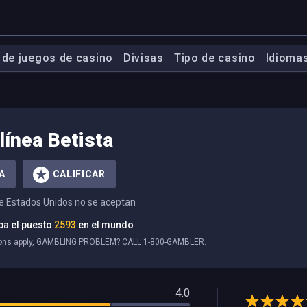
 de juegos de casino
Divisas
Tipo de casino
Idioma
línea Betista
A
CALIFICAR
 Estados Unidos no se aceptan
pa el puesto
2593
en el mundo
ions apply, GAMBLING PROBLEM? CALL 1-800-GAMBLER.
4.0