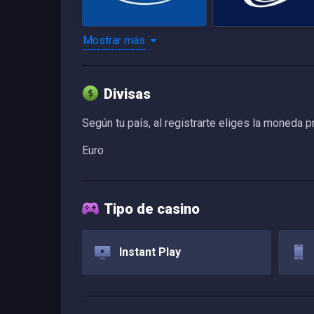
Mostrar más
Divisas
Según tu país, al registrarte eliges la moneda p
Euro
Tipo de casino
Instant Play