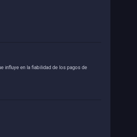
e influye en la fiabilidad de los pagos de