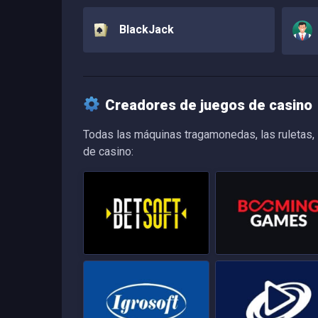
BlackJack
Creadores de juegos de casino
Todas las máquinas tragamonedas, las ruletas, 
de casino: