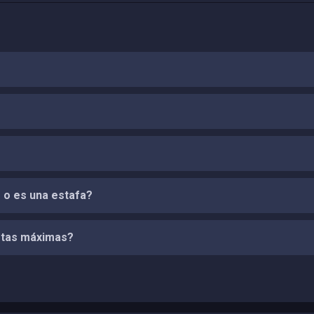
 o es una estafa?
estas máximas?