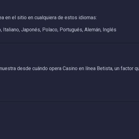
ea en el sitio en cualquiera de estos idiomas:
, Italiano, Japonés, Polaco, Portugués, Alemán, Inglés
 muestra desde cuándo opera Casino en línea Betista, un factor qu