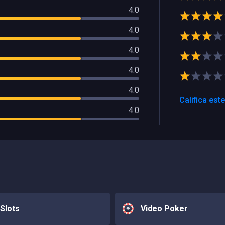
4.0
4.0
4.0
4.0
4.0
Califica est
4.0
Slots
Video Poker