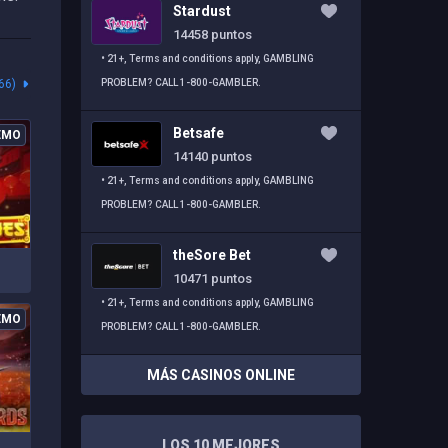
Stardust
14458 puntos
• 21+, Terms and conditions apply, GAMBLING
66)
PROBLEM? CALL 1-800-GAMBLER.
Betsafe
14140 puntos
• 21+, Terms and conditions apply, GAMBLING
PROBLEM? CALL 1-800-GAMBLER.
theSore Bet
s
10471 puntos
• 21+, Terms and conditions apply, GAMBLING
PROBLEM? CALL 1-800-GAMBLER.
MÁS CASINOS ONLINE
LOS 10 MEJORES