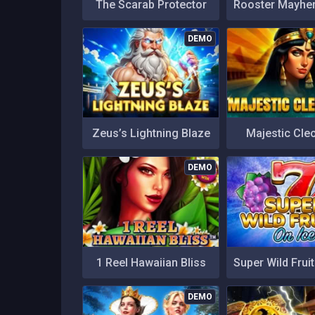
The Scarab Protector
Zeus’s Lightning Blaze
Majestic Cle
1 Reel Hawaiian Bliss