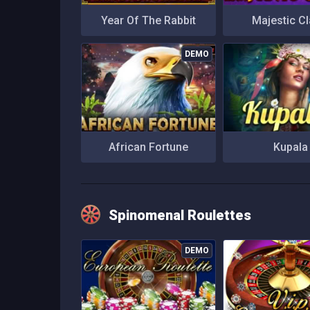
Year Of The Rabbit
Majestic C
African Fortune
Kupala
Spinomenal Roulettes