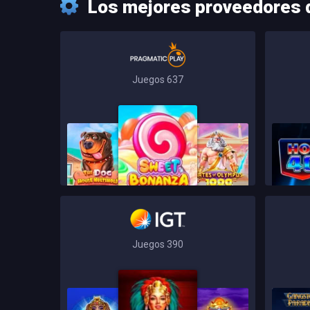
Los mejores proveedores
Juegos 637
Juegos 390