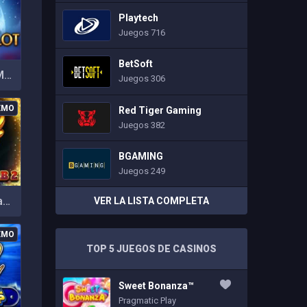
Playtech
Juegos 716
BetSoft
Tales Of Camelot – Moonlit Quest
Juegos 306
Red Tiger Gaming
Juegos 382
BGAMING
Juegos 249
Fortune Of The Scarab 2
VER LA LISTA COMPLETA
TOP 5 JUEGOS DE CASINOS
Sweet Bonanza™
Pragmatic Play