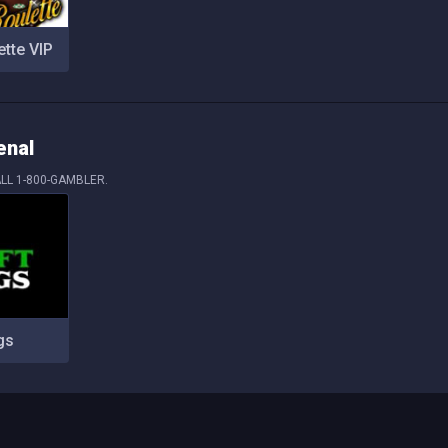
tte VIP
enal
ALL 1-800-GAMBLER.
gs