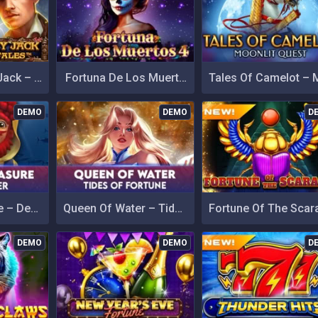
Book Of Lucky Jack – Baba Yaga’s Tales
Fortuna De Los Muertos 4
Trout’s Treasure – Deep Water
Queen Of Water – Tides Of Fortune