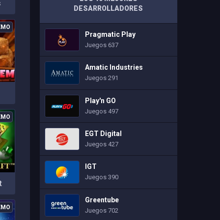
s
DESARROLLADORES
Pragmatic Play
Juegos 637
Amatic Industries
Juegos 291
Play'n GO
Juegos 497
EGT Digital
Juegos 427
IGT
Juegos 390
t
Greentube
Juegos 702