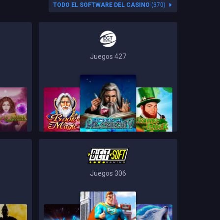
TODO EL SOFTWARE DEL CASINO
(370)
Juegos 427
Juegos 306