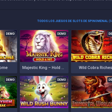
TODOS LOS JUEGOS DE SLOTS DE SPINOMENAL
(5
Rome
Majestic King – Hold & Hit
Wild Cobra Riche