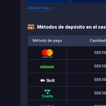
Mostrar más
Métodos de depósito en el cas
Método de pago
Cantidad
SEK100
SEK100
SEK100
SEK100