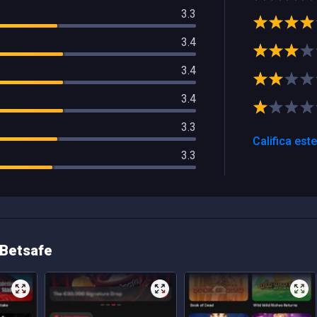
3.3
3.4
3.4
3.4
3.3
Califica est
3.3
 Betsafe