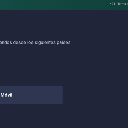
• 21+, Term
 fondos desde los siguientes países:
Móvil