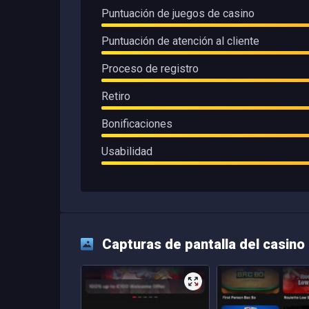
Puntuación de juegos de casino
Puntuación de atención al cliente
Proceso de registro
Retiro
Bonificaciones
Usabilidad
Capturas de pantalla del casino