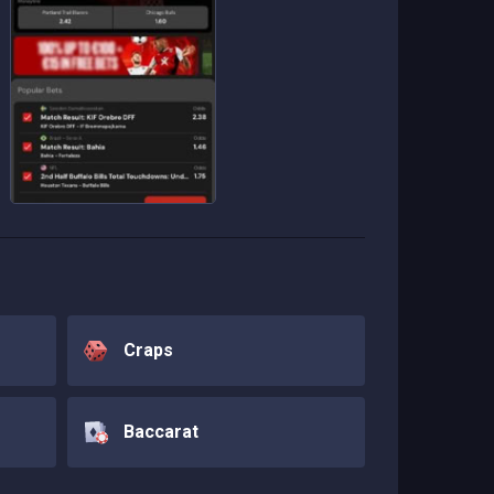
Craps
Baccarat