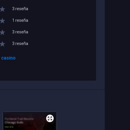
3 reseña
1 reseña
3 reseña
3 reseña
e casino