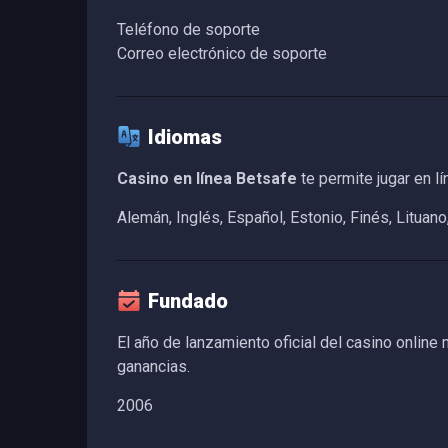
Teléfono de soporte
Correo electrónico de soporte
Idiomas
Casino en línea Betsafe
te permite jugar en lí
Alemán, Inglés, Español, Estonio, Finés, Lituan
Fundado
El año de lanzamiento oficial del casino online
ganancias.
2006