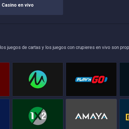
Casino en vivo
los juegos de cartas y los juegos con crupieres en vivo son pr