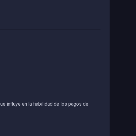
e influye en la fiabilidad de los pagos de