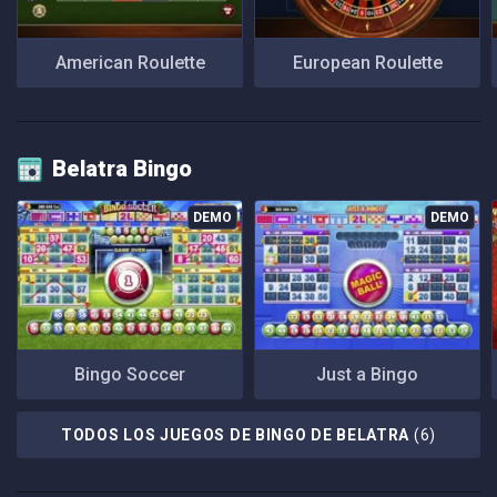
American Roulette
European Roulette
Belatra Bingo
Bingo Soccer
Just a Bingo
TODOS LOS JUEGOS DE BINGO DE BELATRA
(6)