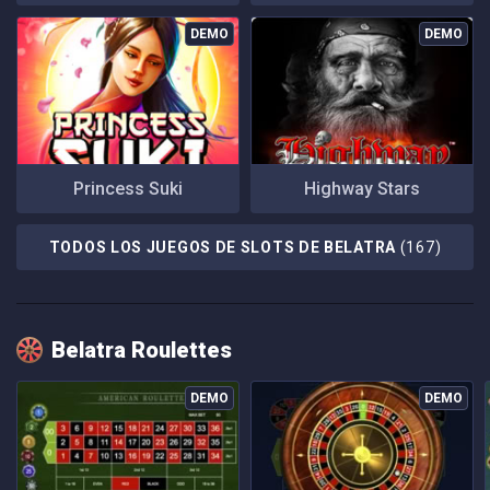
Princess Suki
Highway Stars
TODOS LOS JUEGOS DE SLOTS DE BELATRA
(167)
Belatra Roulettes