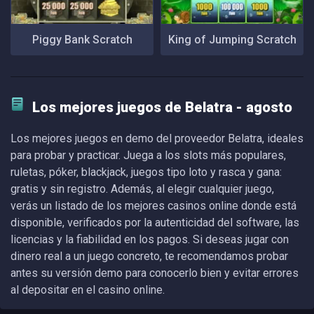
Piggy Bank Scratch
King of Jumping Scratch
Los mejores juegos de Belatra - agosto
Los mejores juegos en demo del proveedor Belatra, ideales
para probar y practicar. Juega a los slots más populares,
ruletas, póker, blackjack, juegos tipo loto y rasca y gana:
gratis y sin registro. Además, al elegir cualquier juego,
verás un listado de los mejores casinos online donde está
disponible, verificados por la autenticidad del software, las
licencias y la fiabilidad en los pagos. Si deseas jugar con
dinero real a un juego concreto, te recomendamos probar
antes su versión demo para conocerlo bien y evitar errores
al depositar en el casino online.