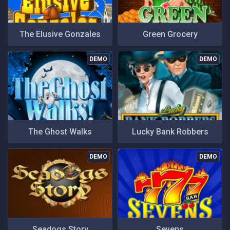
The Elusive Gonzales
Green Grocery
The Ghost Walks
Lucky Bank Robbers
Seadogs Story
Sevens