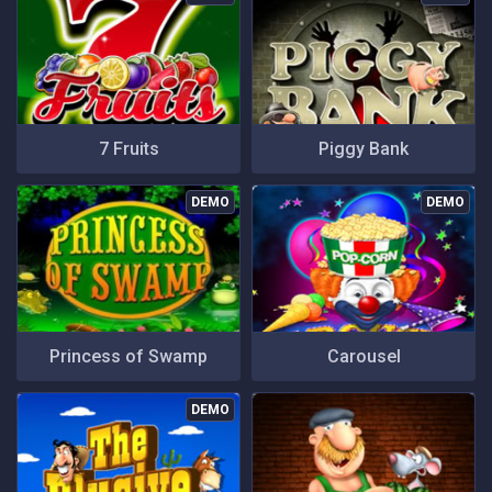
7 Fruits
Piggy Bank
Princess of Swamp
Carousel