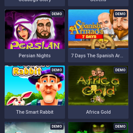
Persian Nights
7 Days The Spanish Armada
The Smart Rabbit
Africa Gold