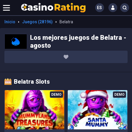
ES
Inicio
Juegos (28196)
Belatra
Los mejores juegos de Belatra -
agosto
Belatra Slots