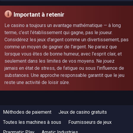
Important à retenir
Le casino a toujours un avantage mathématique — à long
terme, c’est l’établissement qui gagne, pas le joueur.
Considérez les jeux d'argent comme un divertissement, pas
comme un moyen de gagner de l'argent. Ne pariez que
lorsque vous êtes de bonne humeur, avec l'esprit clair, et
seulement dans les limites de vos moyens. Ne jouez
jamais en état de stress, de fatigue ou sous l'influence de
substances. Une approche responsable garantit que le jeu
reste une activité de loisir sûre.
Méthodes de paiement
Jeux de casino gratuits
Toutes les machines à sous
Fournisseurs de jeux
Pragmatic Play
Amatic Industries