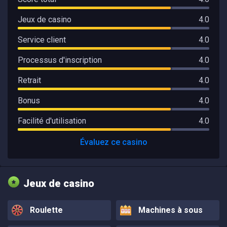
Jeux de casino
4.0
Service client
4.0
Processus d'inscription
4.0
Retrait
4.0
Bonus
4.0
Facilité d'utilisation
4.0
Évaluez ce casino
Jeux de casino
Roulette
Machines à sous