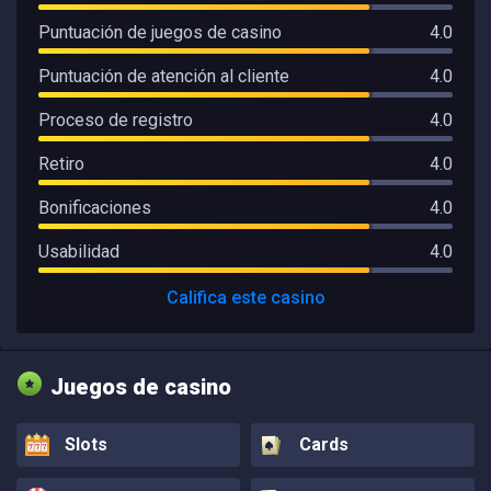
Puntuación de juegos de casino
4.0
Puntuación de atención al cliente
4.0
Proceso de registro
4.0
Retiro
4.0
Bonificaciones
4.0
Usabilidad
4.0
Califica este casino
Juegos de casino
Slots
Cards