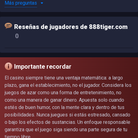
Más preguntas
Reseñas de jugadores de 888tiger.com
0
Importante recordar
El casino siempre tiene una ventaja matemática: a largo
plazo, gana el establecimiento, no el jugador. Considera los
juegos de azar como una forma de entretenimiento, no
como una manera de ganar dinero. Apuesta solo cuando
estés de buen humor, con la mente clara y dentro de tus
posibilidades. Nunca juegues si estás estresado, cansado
o bajo los efectos de sustancias. Un enfoque responsable
garantiza que el juego siga siendo una parte segura de tu
tiempo libre.