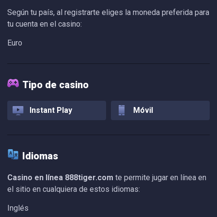
Según tu país, al registrarte eliges la moneda preferida para
tu cuenta en el casino:
Euro
Tipo de casino
Instant Play
Móvil
Idiomas
Casino en línea 888tiger.com
te permite jugar en línea en
el sitio en cualquiera de estos idiomas:
Inglés