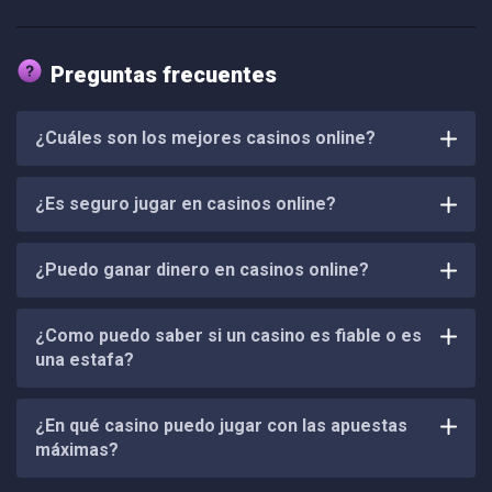
Preguntas frecuentes
¿Cuáles son los mejores casinos online?
¿Es seguro jugar en casinos online?
¿Puedo ganar dinero en casinos online?
¿Como puedo saber si un casino es fiable o es
una estafa?
¿En qué casino puedo jugar con las apuestas
máximas?