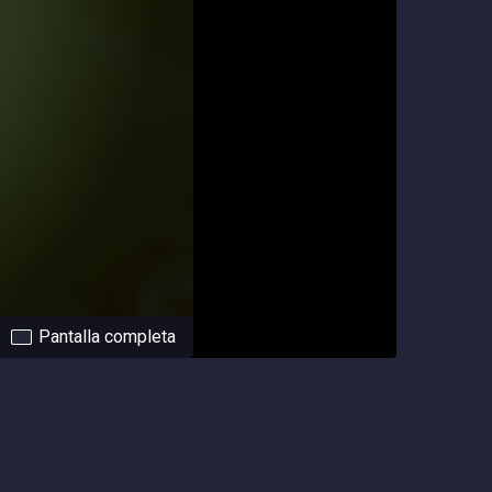
Pantalla completa