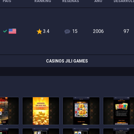
PAÍS
RANKING
RESEÑAS
AÑO
3.4
15
2006
97
CASINOS JILI GAMES