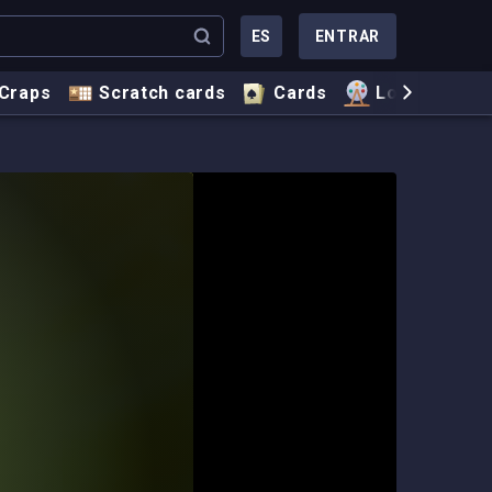
ES
ENTRAR
Craps
Scratch cards
Cards
Lotto