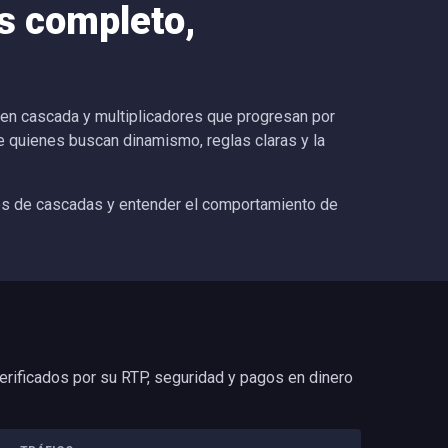
s completo,
s en cascada y multiplicadores que progresan por
e quienes buscan dinamismo, reglas claras y la
ones de cascadas y entender el comportamiento de
erificados por su RTP, seguridad y pagos en dinero