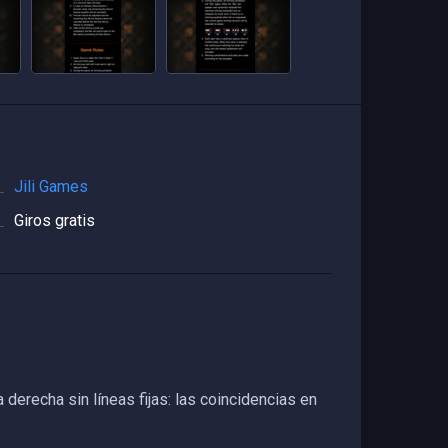
Jili Games
Giros gratis
derecha sin líneas fijas: las coincidencias en