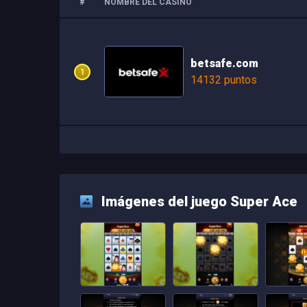
#
NOMBRE DEL CASINO
betsafe.com
14132 puntos
Imágenes del juego Super Ace