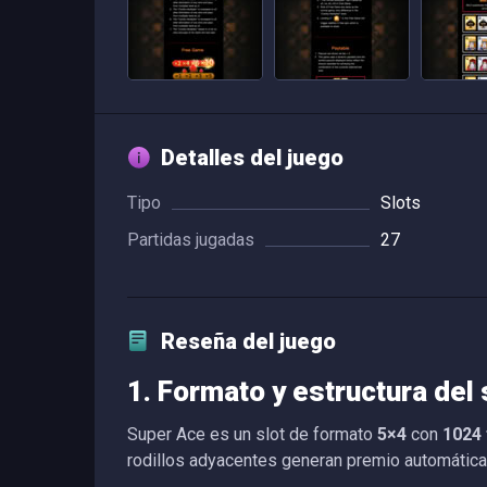
Detalles del juego
Tipo
Slots
Partidas jugadas
27
Reseña del juego
1. Formato y estructura del 
Super Ace es un slot de formato
5×4
con
1024
rodillos adyacentes generan premio automátic