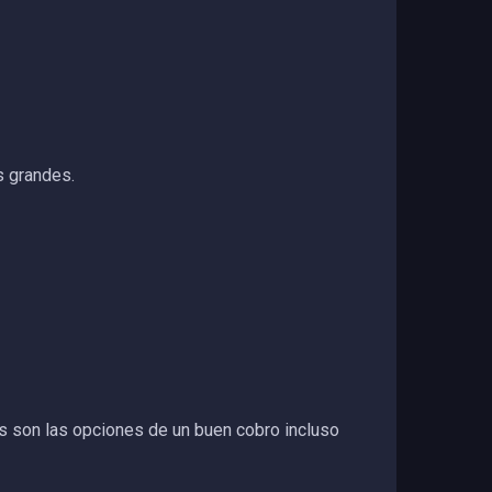
s grandes.
s son las opciones de un buen cobro incluso