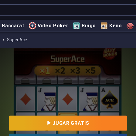
Baccarat
Video Poker
Bingo
Keno
Super Ace
JUGAR GRATIS