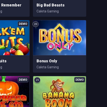
 Remember
Big Bad Beasts
ng
Caleta Gaming
20
uits
Bonus Only
ng
Caleta Gaming
25