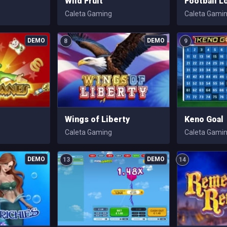
Wild Fruit
Football L
Caleta Gaming
Caleta Gami
8
9
Wings of Liberty
Keno Goal
Caleta Gaming
Caleta Gami
13
14