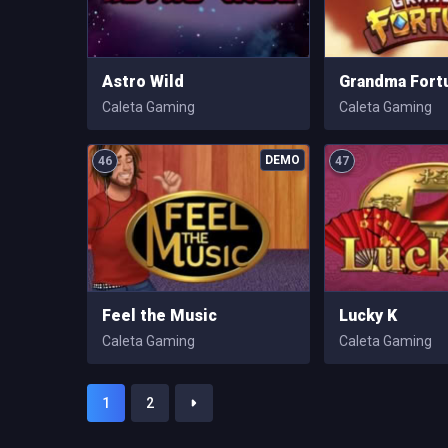
Astro Wild
Grandma Fort
Caleta Gaming
Caleta Gaming
46
47
Feel the Music
Lucky K
Caleta Gaming
Caleta Gaming
1
2