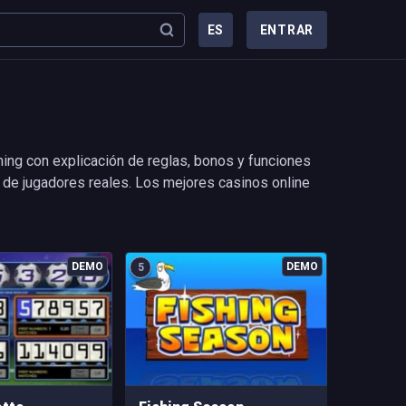
ES
ENTRAR
ing con explicación de reglas, bonos y funciones
s de jugadores reales. Los mejores casinos online
5