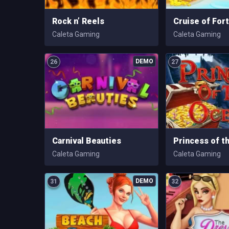
Rock n’ Reels
Cruise of For
Caleta Gaming
Caleta Gaming
26
27
Carnival Beauties
Princess of t
Caleta Gaming
Caleta Gaming
31
32