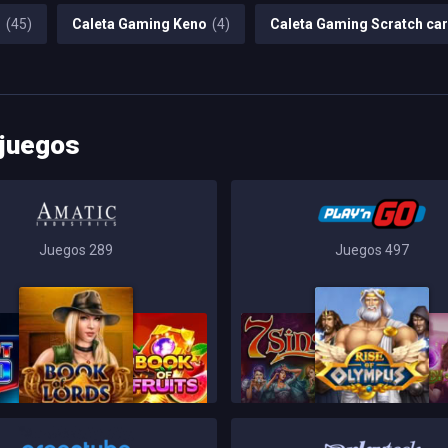
o
(45)
Caleta Gaming Keno
(4)
Caleta Gaming Scratch ca
 juegos
Juegos 289
Juegos 497