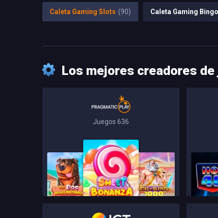
Caleta Gaming Slots
(90)
Caleta Gaming Bing
Los mejores creadores de
Juegos 636