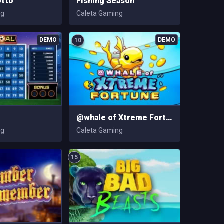
otto
Fishing Season
ng
Caleta Gaming
10
@whale of Xtreme Fortune
ng
Caleta Gaming
15