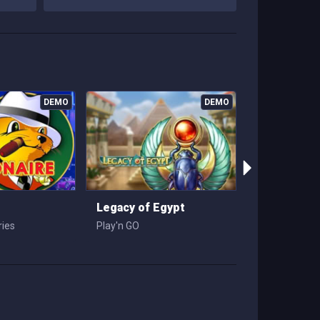
Legacy of Egypt
Hot Hot Fru
ries
Play'n GO
Habanero Sy