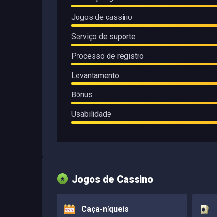
Jogos de cassino
Serviço de suporte
Processo de registro
Levantamento
Bónus
Usabilidade
Jogos de Cassino
Caça-níqueis