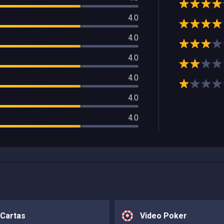
4.0
4.0
4.0
4.0
4.0
4.0
Cartas
Video Poker