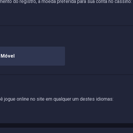
nto do registro, a moeda preferida para sua conta no cassino:
Móvel
ê jogue online no site em qualquer um destes idiomas: