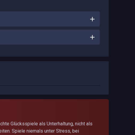
hte Glücksspiele als Unterhaltung, nicht als
iten. Spiele niemals unter Stress, bei