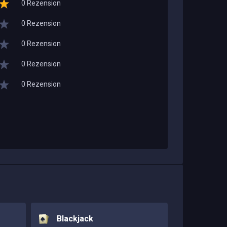
0 Rezension
0 Rezension
0 Rezension
0 Rezension
0 Rezension
Blackjack