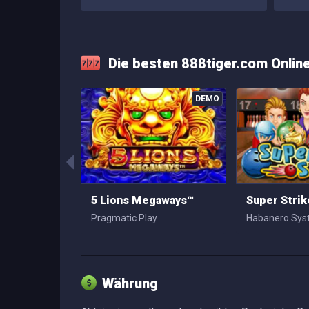
Die besten 888tiger.com Onlin
5 Lions Megaways™
Super Strik
Pragmatic Play
Habanero Sys
Währung