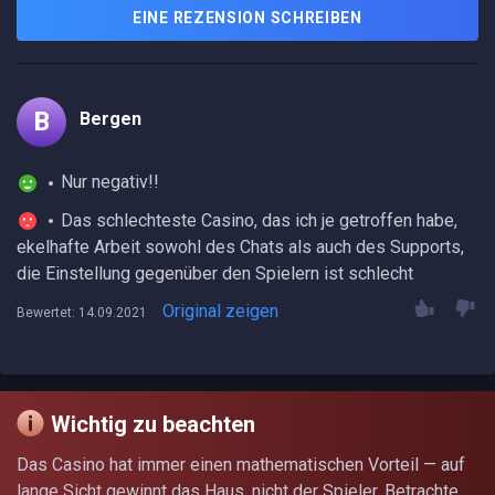
EINE REZENSION SCHREIBEN
B
Bergen
Nur negativ!!
Das schlechteste Casino, das ich je getroffen habe,
ekelhafte Arbeit sowohl des Chats als auch des Supports,
die Einstellung gegenüber den Spielern ist schlecht
Original zeigen
Bewertet: 14.09.2021
Wichtig zu beachten
Das Casino hat immer einen mathematischen Vorteil — auf
lange Sicht gewinnt das Haus, nicht der Spieler. Betrachte