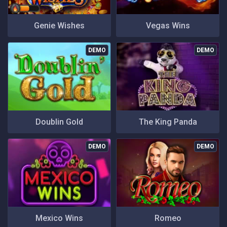
Genie Wishes
Vegas Wins
Doublin Gold
The King Panda
Mexico Wins
Romeo