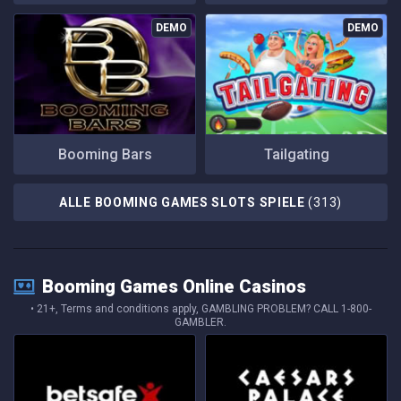
Booming Bars
Tailgating
ALLE BOOMING GAMES SLOTS SPIELE
(313)
Booming Games Online Casinos
• 21+, Terms and conditions apply, GAMBLING PROBLEM? CALL 1-800-
GAMBLER.