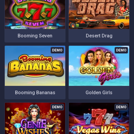
Booming Seven
Desert Drag
Booming Bananas
Golden Girls