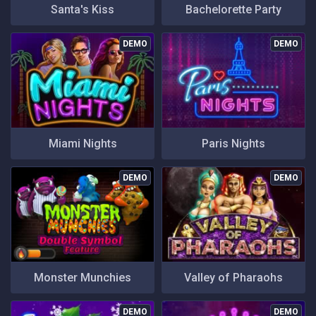
Santa's Kiss
Bachelorette Party
Miami Nights
Paris Nights
Monster Munchies
Valley of Pharaohs