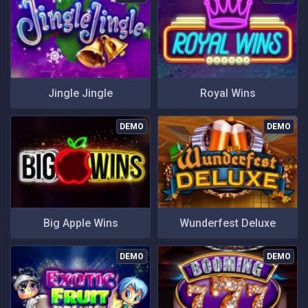
Jingle Jingle
Royal Wins
Big Apple Wins
Wunderfest Deluxe