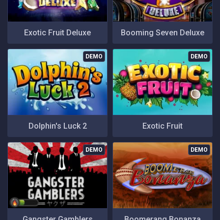
Exotic Fruit Deluxe
Booming Seven Deluxe
Dolphin's Luck 2
Exotic Fruit
Gangster Gamblers
Boomerang Bonanza