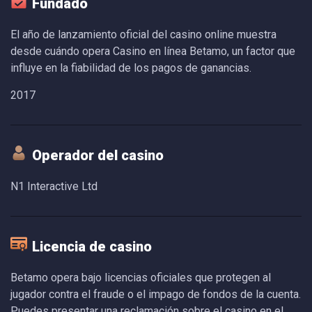
Fundado
El año de lanzamiento oficial del casino online muestra
desde cuándo opera Casino en línea Betamo, un factor que
influye en la fiabilidad de los pagos de ganancias.
2017
Operador del casino
N1 Interactive Ltd
Licencia de casino
Betamo opera bajo licencias oficiales que protegen al
jugador contra el fraude o el impago de fondos de la cuenta.
Puedes presentar una reclamación sobre el casino en el