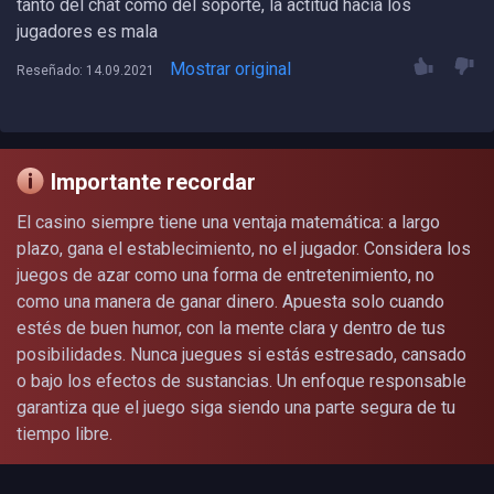
tanto del chat como del soporte, la actitud hacia los
jugadores es mala
Mostrar original
Reseñado: 14.09.2021
Importante recordar
El casino siempre tiene una ventaja matemática: a largo
plazo, gana el establecimiento, no el jugador. Considera los
juegos de azar como una forma de entretenimiento, no
como una manera de ganar dinero. Apuesta solo cuando
estés de buen humor, con la mente clara y dentro de tus
posibilidades. Nunca juegues si estás estresado, cansado
o bajo los efectos de sustancias. Un enfoque responsable
garantiza que el juego siga siendo una parte segura de tu
tiempo libre.