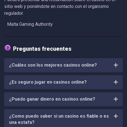
sitio web y poniéndote en contacto con el organismo
regulador.
Malta Gaming Authority
Preguntas frecuentes
¿Cuáles son los mejores casinos online?
¿Es seguro jugar en casinos online?
¿Puedo ganar dinero en casinos online?
¿Como puedo saber si un casino es fiable o es
una estafa?