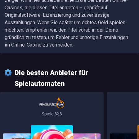
zeigen wir Ihnen außerdem eine Liste der besten Online-
Casinos, die diesen Titel anbieten – geprüft auf
Originalsoftware, Lizenzierung und zuverlässige
Auszahlungen. Wenn Sie später um echtes Geld spielen
möchten, empfehlen wir, den Titel vorab in der Demo
gründlich zu testen, um Fehler und unnötige Einzahlungen
im Online-Casino zu vermeiden.
Die besten Anbieter für
Spielautomaten
Spiele 636