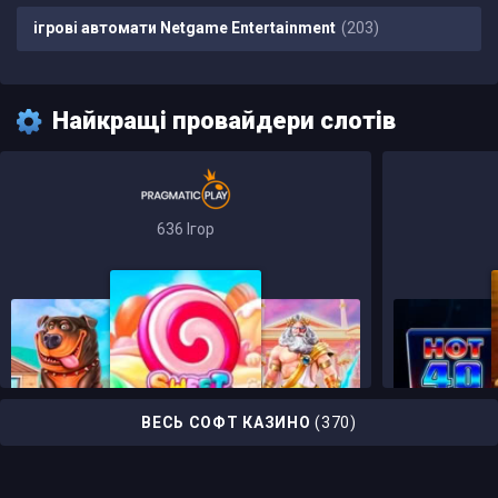
ігрові автомати Netgame Entertainment
(203)
Найкращі провайдери слотів
636 Ігор
ВЕСЬ СОФТ КАЗИНО
(370)