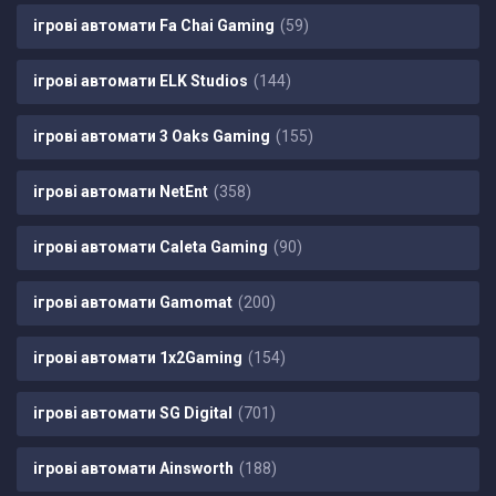
ігрові автомати Fa Chai Gaming
(59)
ігрові автомати ELK Studios
(144)
ігрові автомати 3 Oaks Gaming
(155)
ігрові автомати NetEnt
(358)
ігрові автомати Caleta Gaming
(90)
ігрові автомати Gamomat
(200)
ігрові автомати 1x2Gaming
(154)
ігрові автомати SG Digital
(701)
ігрові автомати Ainsworth
(188)