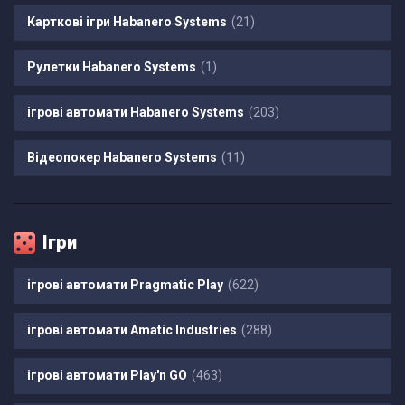
Карткові ігри Habanero Systems
(21)
Рулетки Habanero Systems
(1)
ігрові автомати Habanero Systems
(203)
Відеопокер Habanero Systems
(11)
Ігри
ігрові автомати Pragmatic Play
(622)
ігрові автомати Amatic Industries
(288)
ігрові автомати Play'n GO
(463)