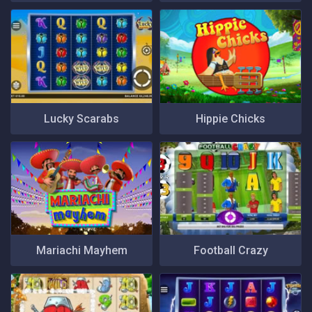
Lucky Scarabs
Hippie Chicks
Mariachi Mayhem
Football Crazy