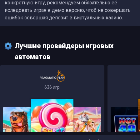
конкретную игру, рекомендуем обязательно её
иследовать играя в демо версию, чтоб не совершать
ошибок совершая депозит в виртуальных казино.
Лучшие провайдеры игровых
автоматов
636 игр