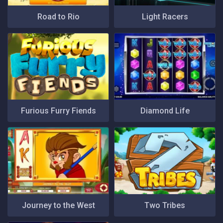
Road to Rio
Light Racers
Furious Furry Fiends
Diamond Life
Journey to the West
Two Tribes