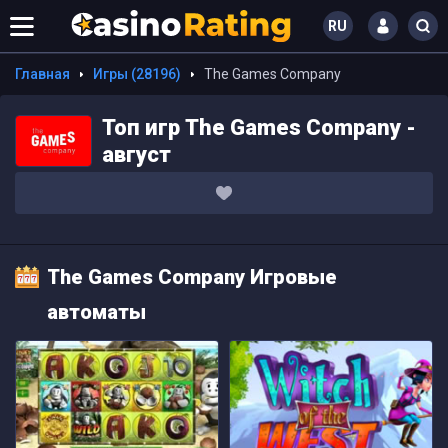
RU
Главная
Игры (28196)
The Games Company
Топ игр The Games Company -
август
The Games Company Игровые
автоматы