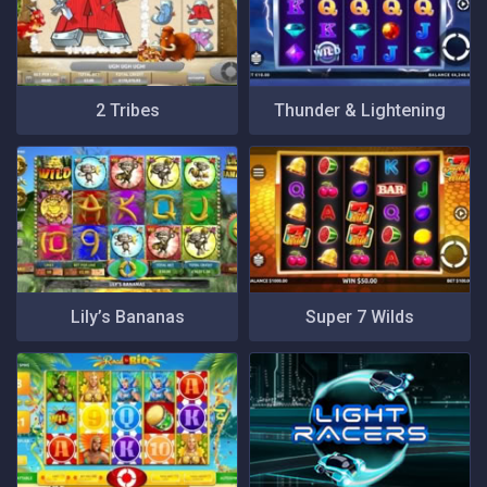
2 Tribes
Thunder & Lightening
Lily’s Bananas
Super 7 Wilds