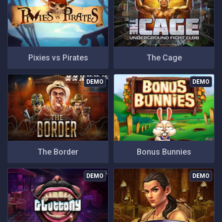
Pixies vs Pirates
The Cage
The Border
Bonus Bunnies