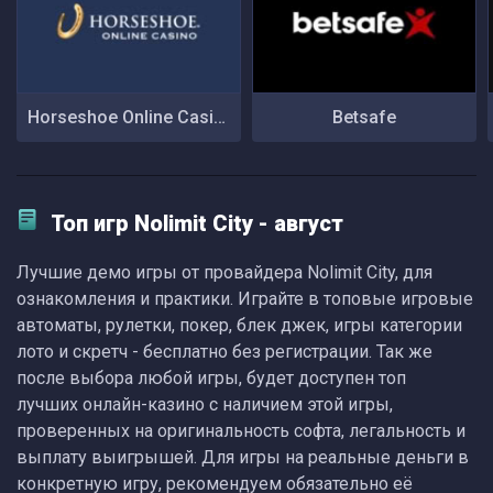
Horseshoe Online Casino
Betsafe
Топ игр Nolimit City - август
Лучшие демо игры от провайдера Nolimit City, для
ознакомления и практики. Играйте в топовые игровые
автоматы, рулетки, покер, блек джек, игры категории
лото и скретч - бесплатно без регистрации. Так же
после выбора любой игры, будет доступен топ
лучших онлайн-казино с наличием этой игры,
проверенных на оригинальность софта, легальность и
выплату выигрышей. Для игры на реальные деньги в
конкретную игру, рекомендуем обязательно её