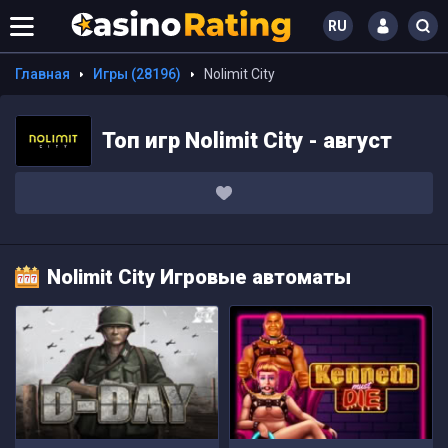
RU
Главная
Игры (28196)
Nolimit City
Топ игр Nolimit City - август
Nolimit City Игровые автоматы