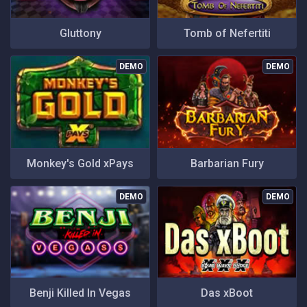
Gluttony
Tomb of Nefertiti
Monkey's Gold xPays
Barbarian Fury
Benji Killed In Vegas
Das xBoot