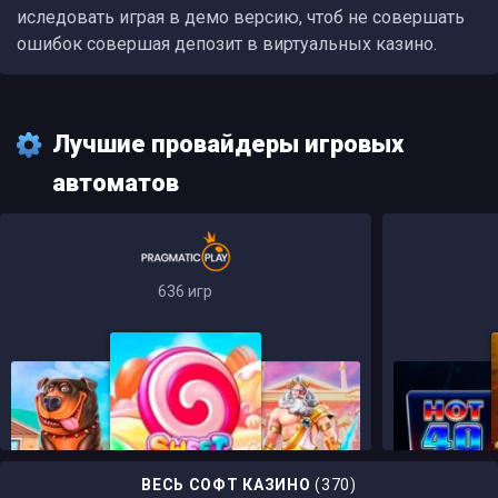
иследовать играя в демо версию, чтоб не совершать
ошибок совершая депозит в виртуальных казино.
Лучшие провайдеры игровых
автоматов
636 игр
ВЕСЬ СОФТ КАЗИНО
(370)