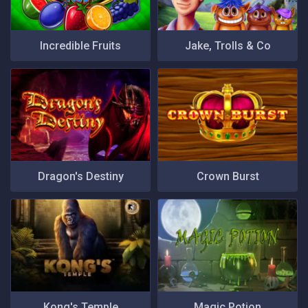
Incredible Fruits
Jake, Trolls & Co
Dragon's Destiny
Crown Burst
Kong's Temple
Magic Potion