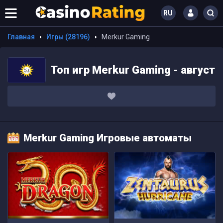
RU
Главная
Игры (28196)
Merkur Gaming
Топ игр Merkur Gaming - август
Merkur Gaming Игровые автоматы