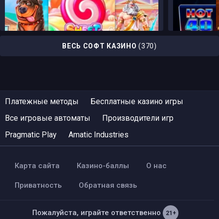
ВЕСЬ СОФТ КАЗИНО
(370)
Платежные методы
Бесплатные казино игры
Все игровые автоматы
Производители игр
Pragmatic Play
Amatic Industries
Карта сайта
Казино-баллы
О нас
Приватность
Обратная связь
Пожалуйста, играйте ответственно
21+