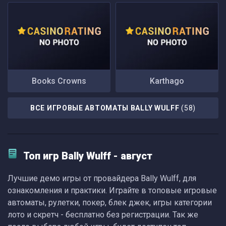
Books Crowns
Karthago
ВСЕ ИГРОВЫЕ АВТОМАТЫ BALLY WULFF
(58)
Топ игр Bally Wulff - август
Лучшие демо игры от провайдера Bally Wulff, для
ознакомления и практики. Играйте в топовые игровые
автоматы, рулетки, покер, блек джек, игры категории
лото и скретч - бесплатно без регистрации. Так же