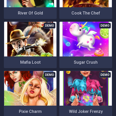
River Of Gold
Cook The Chef
Mafia Loot
Sugar Crush
Pixie Charm
Wild Joker Frenzy