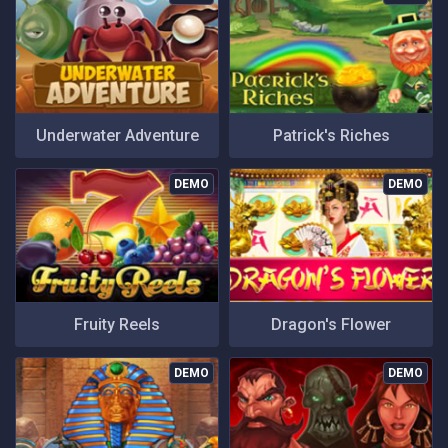
Underwater Adventure
Patrick's Riches
Fruity Reels
Dragon's Flower