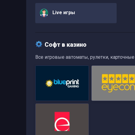
Live игры
Софт в казино
Все игровые автоматы, рулетки, карточные