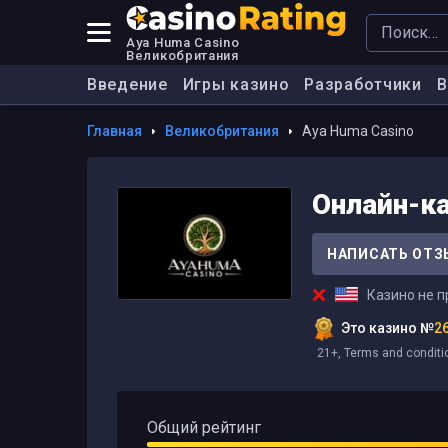
Aya Huma Casino
Великобритания
Введение
Игры казино
Разработчики
В
Главная
Великобритания
Aya Huma Casino
Онлайн-ка
НАПИСАТЬ ОТЗ
Казино не п
Это казино №
2
21+, Terms and condit
Общий рейтинг