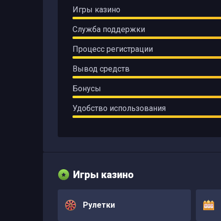
Игры казино
Служба поддержки
Процесс регистрации
Вывод средств
Бонусы
Удобство использования
Игры казино
Рулетки