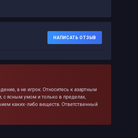
НАПИСАТЬ ОТЗЫВ
ние, а не игрок. Относитесь к азартным
и, с ясным умом и только в пределах,
ствием каких-либо веществ. Ответственный