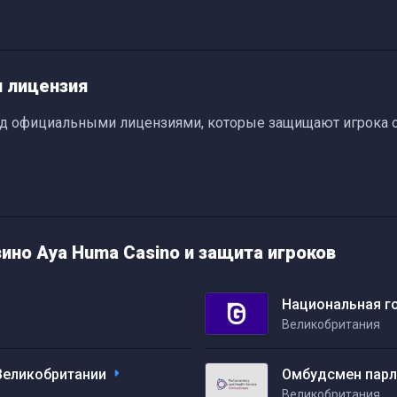
я лицензия
под официальными лицензиями, которые защищают игрока 
ино Aya Huma Casino и защита игроков
Великобритания
Великобритании
Омбудсмен парл
Великобритания