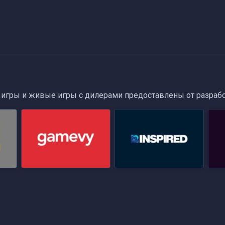
 игры и живые игры с дилерами предоставлены от разрабо