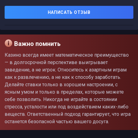
НАПИСАТЬ ОТЗЫВ
Важно помнить
Казино всегда имеет математическое преимущество
— в долгосрочной перспективе выигрывает
заведение, а не игрок. Относитесь к азартным играм
как к развлечению, а не как к способу заработать.
Делайте ставки только в хорошем настроении, с
ясным умом и только в пределах, которые можете
себе позволить. Никогда не играйте в состоянии
стресса, усталости или под воздействием каких-либо
веществ. Ответственный подход гарантирует, что игра
останется безопасной частью вашего досуга.