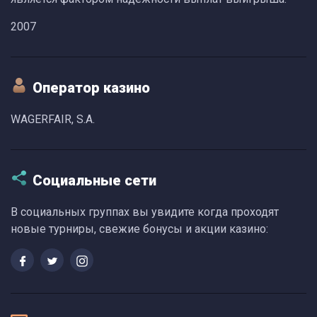
2007
Оператор казино
WAGERFAIR, S.A.
Социальные сети
В социальных группах вы увидите когда проходят
новые турниры, свежие бонусы и акции казино: