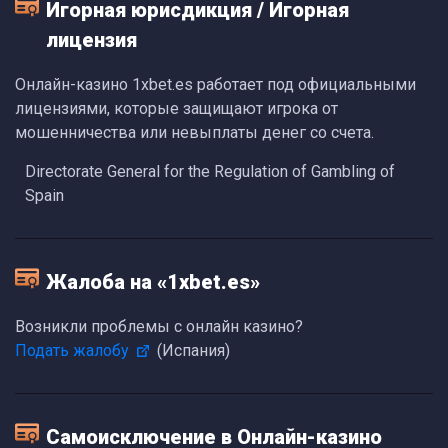
Игорная юрисдикция / Игорная
лицензия
Онлайн-казино 1xbet.es работает под официальными
лицензиями, которые защищают игрока от
мошенничества или невыплаты денег со счета.
Directorate General for the Regulation of Gambling of
Spain
Жалоба на «1xbet.es»
Возникли проблемы с онлайн казино?
Подать жалобу
(Испания)
Самоисключение в Онлайн-казино