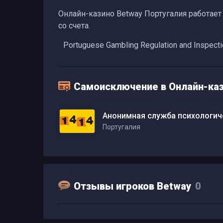
Онлайн-казино Betway Португалия работае
со счета.
Portuguese Gambling Regulation and Inspecti
Самоисключение в Онлайн-каз
Португалия
Отзывы игроков Betway
0