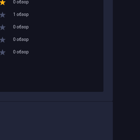
0 обзор
1 обзор
0 обзор
0 обзор
0 обзор