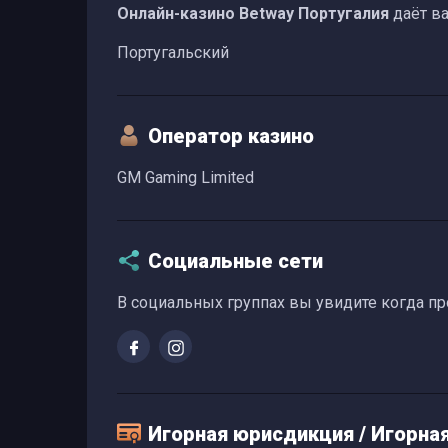
Онлайн-казино Betway Португалия
даёт ва
Португальский
Оператор казино
GM Gaming Limited
Социальные сети
В социальных группах вы увидите когда пр
Игорная юрисдикция / Игорна