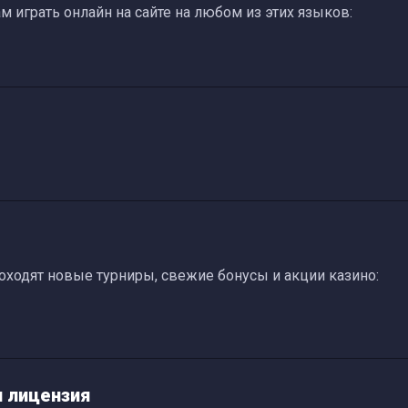
м играть онлайн на сайте на любом из этих языков:
оходят новые турниры, свежие бонусы и акции казино:
я лицензия